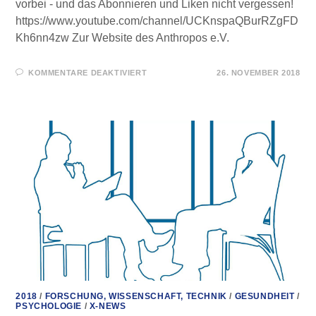
vorbei - und das Abonnieren und Liken nicht vergessen!
https://www.youtube.com/channel/UCKnspaQBurRZgFD
Kh6nn4zw Zur Website des Anthropos e.V.
FÜR
KOMMENTARE DEAKTIVIERT
26. NOVEMBER 2018
ANTHROPOS
E.V.
–
FÜR
DIE
KINDER
DIESER
WELT
–
YOUTUBE-
KANAL
2018
/
FORSCHUNG, WISSENSCHAFT, TECHNIK
/
GESUNDHEIT
/
PSYCHOLOGIE
/
X-NEWS