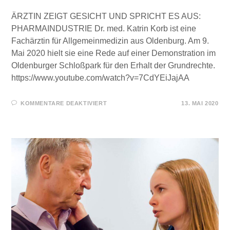
ÄRZTIN ZEIGT GESICHT UND SPRICHT ES AUS:
PHARMAINDUSTRIE Dr. med. Katrin Korb ist eine
Fachärztin für Allgemeinmedizin aus Oldenburg. Am 9.
Mai 2020 hielt sie eine Rede auf einer Demonstration im
Oldenburger Schloßpark für den Erhalt der Grundrechte.
https://www.youtube.com/watch?v=7CdYEiJajAA
FÜR
KOMMENTARE DEAKTIVIERT
13. MAI 2020
“DER
WEG
AUS
DER
KRISE
IST
DIE
BEWÄLTIGUNG
DER
ANGST!“
–
DR.
KATRIN
KORB