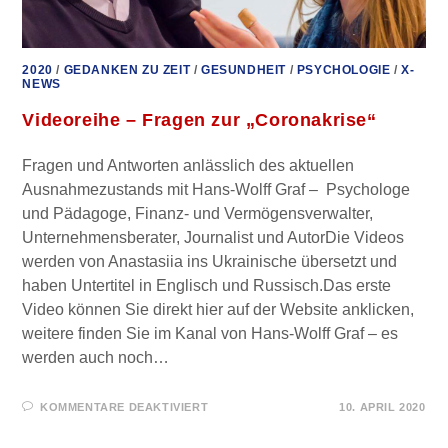
2020
/
GEDANKEN ZU ZEIT
/
GESUNDHEIT
/
PSYCHOLOGIE
/
X-
NEWS
Videoreihe – Fragen zur „Coronakrise“
Fragen und Antworten anlässlich des aktuellen
Ausnahmezustands mit Hans-Wolff Graf – Psychologe
und Pädagoge, Finanz- und Vermögensverwalter,
Unternehmensberater, Journalist und AutorDie Videos
werden von Anastasiia ins Ukrainische übersetzt und
haben Untertitel in Englisch und Russisch.Das erste
Video können Sie direkt hier auf der Website anklicken,
weitere finden Sie im Kanal von Hans-Wolff Graf – es
werden auch noch…
FÜR
KOMMENTARE DEAKTIVIERT
10. APRIL 2020
VIDEOREIHE
–
FRAGEN