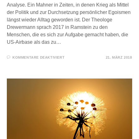
Analyse. Ein Mahner in Zeiten, in denen Krieg als Mittel
der Politik und zur Durchsetzung persönlicher Egoismen
längst wieder Alltag geworden ist. Der Theologe
Drewermann sprach 2017 in Ramstein zu den
Menschen, die es sich zur Aufgabe gemacht haben, die
US-Airbase als das zu…
FÜR
KOMMENTARE DEAKTIVIERT
21. MÄRZ 2018
KRIEG
IST
IMMER
EIN
VERBRECHEN!
EUGEN
DREWERMANNS
GROSSARTIGE R
EDE I
N R
AMSTEIN