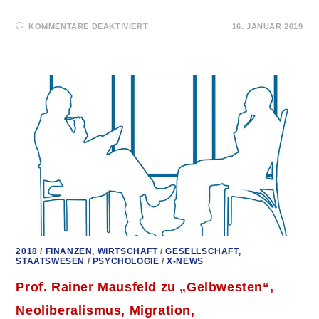
FÜR
KOMMENTARE DEAKTIVIERT
16. JANUAR 2019
WIE
WIR
STERBEN
–
EINE
BEEINDRUCKENDE
DOKU
(3SAT)
2018
/
FINANZEN, WIRTSCHAFT
/
GESELLSCHAFT,
STAATSWESEN
/
PSYCHOLOGIE
/
X-NEWS
Prof. Rainer Mausfeld zu „Gelbwesten“,
Neoliberalismus, Migration,