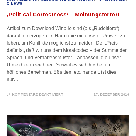
X-NEWS
‚Political Correctness‘ – Meinungsterror!
Artikel zum Download Wir alle sind (als „Rudeltiere“)
darauf hin erzogen, in Harmonie mit unserer Umwelt zu
leben, um Konflikte möglichst zu meiden. Der „Preis“
dafür ist, daß wir uns dem Moralcodex – der Summe der
Sprach- und Verhaltensmuster – anpassen, die unser
Umfeld kennzeichnen. Soweit es sich hierbei um
höfliches Benehmen, Eßsitten, etc. handelt, ist dies
nur…
FÜR
KOMMENTARE DEAKTIVIERT
27. DEZEMBER 2016
‚POLITICAL
CORRECTNESS‘
–
MEINUNGSTERROR!