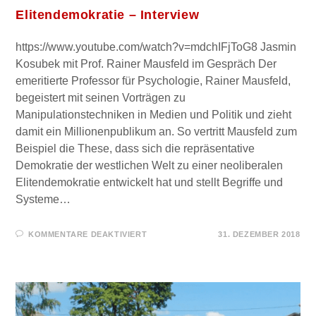
Elitendemokratie – Interview
https://www.youtube.com/watch?v=mdchIFjToG8 Jasmin
Kosubek mit Prof. Rainer Mausfeld im Gespräch Der
emeritierte Professor für Psychologie, Rainer Mausfeld,
begeistert mit seinen Vorträgen zu
Manipulationstechniken in Medien und Politik und zieht
damit ein Millionenpublikum an. So vertritt Mausfeld zum
Beispiel die These, dass sich die repräsentative
Demokratie der westlichen Welt zu einer neoliberalen
Elitendemokratie entwickelt hat und stellt Begriffe und
Systeme…
FÜR
KOMMENTARE DEAKTIVIERT
31. DEZEMBER 2018
PROF.
RAINER
MAUSFELD
ZU
„GELBWESTEN“,
NEOLIBERALISMUS,
MIGRATION,
ELITENDEMOKRATIE