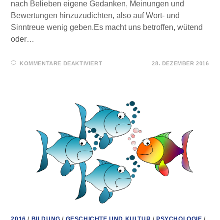
nach Belieben eigene Gedanken, Meinungen und
Bewertungen hinzuzudichten, also auf Wort- und
Sinntreue wenig geben.Es macht uns betroffen, wütend
oder…
FÜR
KOMMENTARE DEAKTIVIERT
28. DEZEMBER 2016
INTRIGEN
–
WENN
DIE
SEELE
WEINT
2016
/
BILDUNG
/
GESCHICHTE UND KULTUR
/
PSYCHOLOGIE
/