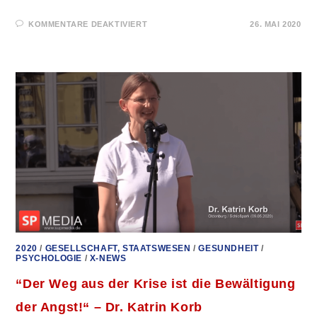
FÜR
KOMMENTARE DEAKTIVIERT
26. MAI 2020
TRAUER
UND
WUT
–
ZWEI
SCHWESTERN
2020
/
GESELLSCHAFT, STAATSWESEN
/
GESUNDHEIT
/
PSYCHOLOGIE
/
X-NEWS
“Der Weg aus der Krise ist die Bewältigung
der Angst!“ – Dr. Katrin Korb