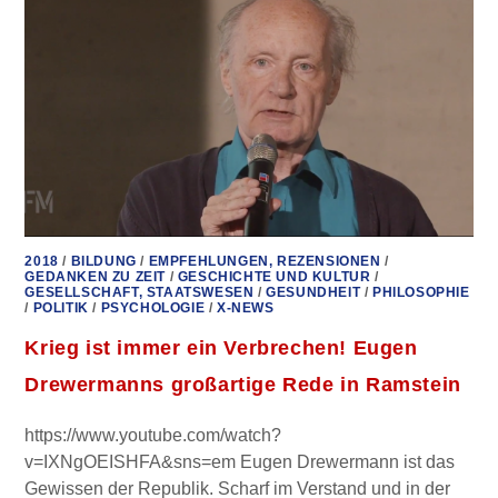
COLDWELL
IM
INTERVIEW
2018
/
BILDUNG
/
EMPFEHLUNGEN, REZENSIONEN
/
GEDANKEN ZU ZEIT
/
GESCHICHTE UND KULTUR
/
GESELLSCHAFT, STAATSWESEN
/
GESUNDHEIT
/
PHILOSOPHIE
/
POLITIK
/
PSYCHOLOGIE
/
X-NEWS
Krieg ist immer ein Verbrechen! Eugen
Drewermanns großartige Rede in Ramstein
https://www.youtube.com/watch?
v=IXNgOEISHFA&sns=em Eugen Drewermann ist das
Gewissen der Republik. Scharf im Verstand und in der