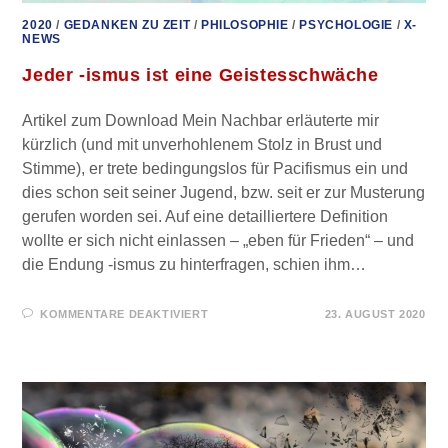
2020
/
GEDANKEN ZU ZEIT
/
PHILOSOPHIE
/
PSYCHOLOGIE
/
X-
NEWS
Jeder -ismus ist eine Geistesschwäche
Artikel zum Download Mein Nachbar erläuterte mir
kürzlich (und mit unverhohlenem Stolz in Brust und
Stimme), er trete bedingungslos für Pacifismus ein und
dies schon seit seiner Jugend, bzw. seit er zur Musterung
gerufen worden sei. Auf eine detailliertere Definition
wollte er sich nicht einlassen – „eben für Frieden“ – und
die Endung -ismus zu hinterfragen, schien ihm…
FÜR
KOMMENTARE DEAKTIVIERT
23. AUGUST 2020
JEDER
-
ISMUS
IST
EINE
GEISTESSCHWÄCHE