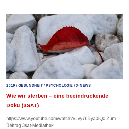
WÄRE,
WENN
DER
TUMOR
GAR
NICHT
DAS
PROBLEM
IST?
–
LOTHAR
HIRNEISE
2019
/
GESUNDHEIT
/
PSYCHOLOGIE
/
X-NEWS
Wie wir sterben – eine beeindruckende
Doku (3SAT)
https://www.youtube.com/watch?v=vy76Bya0IQ0 Zum
Beitrag 3sat-Mediathek