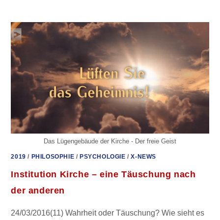
LIEBESFALLE“
GESPRÄCH
MIT
HANS-
JOACHIM
MAAZ
Das Lügengebäude der Kirche - Der freie Geist
2019
/
PHILOSOPHIE
/
PSYCHOLOGIE
/
X-NEWS
Institution Kirche – eine Täuschung nach
der anderen
24/03/2016(11) Wahrheit oder Täuschung? Wie sieht es