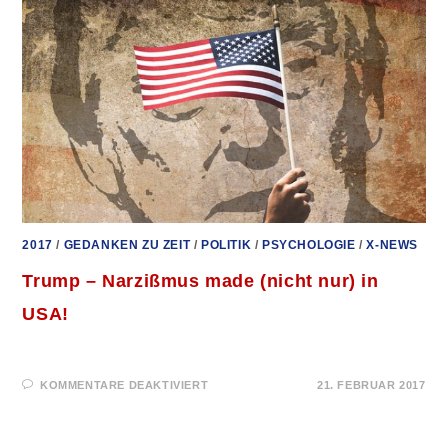
2017
/
GEDANKEN ZU ZEIT
/
POLITIK
/
PSYCHOLOGIE
/
X-NEWS
Trump – Narzißmus made (nicht nur) in
USA!
FÜR
KOMMENTARE DEAKTIVIERT
21. FEBRUAR 2017
TRUMP
–
NARZISSMUS M
ADE (