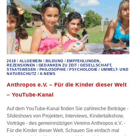
–
INTERVIEW
2018
/
ALLGEMEIN
/
BILDUNG
/
EMPFEHLUNGEN,
REZENSIONEN
/
GEDANKEN ZU ZEIT
/
GESELLSCHAFT,
STAATSWESEN
/
PHILOSOPHIE
/
PSYCHOLOGIE
/
UMWELT- UND
NATURSCHUTZ
/
X-NEWS
Anthropos e.V. – Für die Kinder dieser Welt
– YouTube-Kanal
Auf dem YouTube-Kanal finden Sie zahlreiche Beiträge -
Slideshows von Projekten, Interviews, Kindertalkshow,
Vorträge - des gemeinnützigen Vereins Anthropos e.V. -
Für die Kinder dieser Welt. Schauen Sie einfach mal