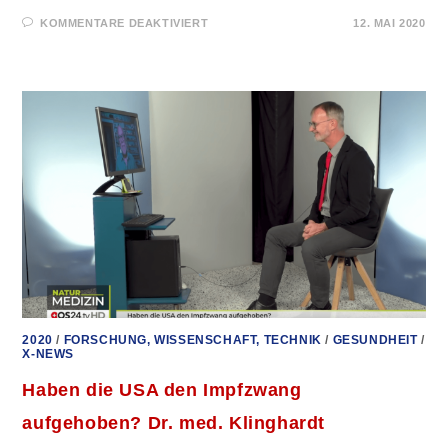
FÜR
KOMMENTARE DEAKTIVIERT
12. MAI 2020
SWR
2017!
–
WAS
GESUND
IST,
BESTIMMT
BILL
GATES!
2020
/
FORSCHUNG, WISSENSCHAFT, TECHNIK
/
GESUNDHEIT
/
X-NEWS
Haben die USA den Impfzwang
aufgehoben? Dr. med. Klinghardt