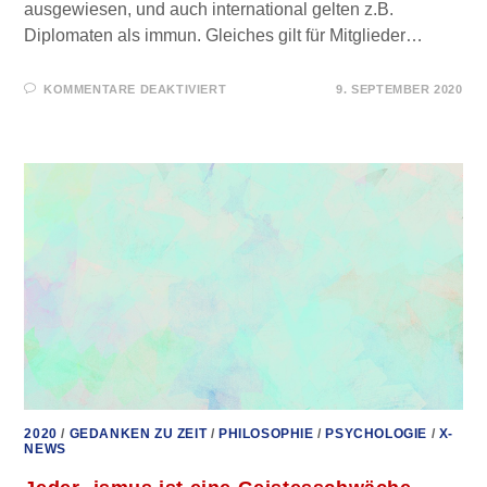
ausgewiesen, und auch international gelten z.B.
Diplomaten als immun. Gleiches gilt für Mitglieder…
FÜR
KOMMENTARE DEAKTIVIERT
9. SEPTEMBER 2020
IMMUNITÄT
–
WAS
IST
DAS
WIRKLICH?
2020
/
GEDANKEN ZU ZEIT
/
PHILOSOPHIE
/
PSYCHOLOGIE
/
X-
NEWS