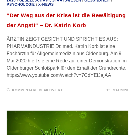
2020
/
GESELLSCHAFT, STAATSWESEN
/
GESUNDHEIT
/
PSYCHOLOGIE
/
X-NEWS
“Der Weg aus der Krise ist die Bewältigung
der Angst!“ – Dr. Katrin Korb
ÄRZTIN ZEIGT GESICHT UND SPRICHT ES AUS:
PHARMAINDUSTRIE Dr. med. Katrin Korb ist eine
Fachärztin für Allgemeinmedizin aus Oldenburg. Am 9.
Mai 2020 hielt sie eine Rede auf einer Demonstration im
Oldenburger Schloßpark für den Erhalt der Grundrechte.
https://www.youtube.com/watch?v=7CdYEiJajAA
FÜR
KOMMENTARE DEAKTIVIERT
13. MAI 2020
“DER
WEG
AUS
DER
KRISE
IST
DIE
BEWÄLTIGUNG
DER
ANGST!“
–