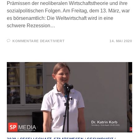
Prämissen der neoliberalen Wirtschaftstheorie und ihre
sozialpolitischen Folgen. Am Freitag, dem 13. März, war
es börsenamtlich: Die Weltwirtschaft wird in eine
schwere Rezession…
FÜR
KOMMENTARE DEAKTIVIERT
14. MAI 2020
WIRD
CORONA
INSTRUMENTALISIERT?
–
PROF.
CHRISTIAN
KREISS