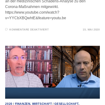
an der medizinischen Schadens-Analyse zu den
Corona-Maßnahmen mitgewirkt.
https://www.youtube.com/watch?
v=YYCbXBQwhtE&feature=youtu.be
FÜR
KOMMENTARE DEAKTIVIERT
15. MAI 2020
„ES
WAR
NIEMALS
EINE
NATIONALE
KATASTROPHE!“
–
DR.
MED.
FRANK
2020
/
FINANZEN, WIRTSCHAFT
/
GESELLSCHAFT,