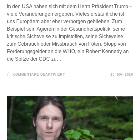
In den USA haben sich mit dem Herrn Präsident Trump –
viele Veränderungen ergeben. Vieles erstaunliche ist
uns Europäern aber eher verborgen geblieben. Zum
Beispiel sein Agieren in der Gesundheitspolitik, seine
kritische Sichtweise zu Impfstoffen, seine Sichtweise
zum Gebrauch oder Missbrauch von Föten, Stopp von
Förderungsgelder an die WHO, ein Robert Kennedy an
die Spitze der CDC zu…
FÜR
KOMMENTARE DEAKTIVIERT
10. MAI 2020
HABEN
DIE
USA
DEN
IMPFZWANG
AUFGEHOBEN?
DR.
MED.
KLINGHARDT