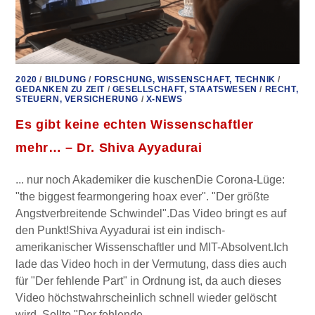
2020
/
BILDUNG
/
FORSCHUNG, WISSENSCHAFT, TECHNIK
/
GEDANKEN ZU ZEIT
/
GESELLSCHAFT, STAATSWESEN
/
RECHT,
STEUERN, VERSICHERUNG
/
X-NEWS
Es gibt keine echten Wissenschaftler
mehr… – Dr. Shiva Ayyadurai
... nur noch Akademiker die kuschenDie Corona-Lüge:
"the biggest fearmongering hoax ever". "Der größte
Angstverbreitende Schwindel".Das Video bringt es auf
den Punkt!Shiva Ayyadurai ist ein indisch-
amerikanischer Wissenschaftler und MIT-Absolvent.Ich
lade das Video hoch in der Vermutung, dass dies auch
für "Der fehlende Part" in Ordnung ist, da auch dieses
Video höchstwahrscheinlich schnell wieder gelöscht
wird. Sollte "Der fehlende…