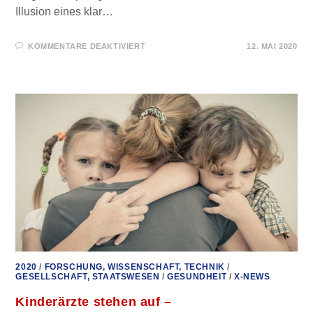
Illusion eines klar…
FÜR
KOMMENTARE DEAKTIVIERT
12. MAI 2020
KRIEG
GEGEN
EINEN
JOKER
–
DR.
WODARG
–
MULTIPOLAR-
MAGAZIN
2020
/
FORSCHUNG, WISSENSCHAFT, TECHNIK
/
GESELLSCHAFT, STAATSWESEN
/
GESUNDHEIT
/
X-NEWS
Kinderärzte stehen auf –