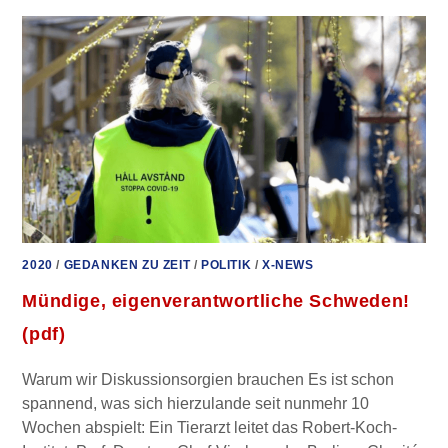
BILL
GATES
IN
DREI
MINUTEN
2020
/
GEDANKEN ZU ZEIT
/
POLITIK
/
X-NEWS
Mündige, eigenverantwortliche Schweden!
(pdf)
Warum wir Diskussionsorgien brauchen Es ist schon
spannend, was sich hierzulande seit nunmehr 10
Wochen abspielt: Ein Tierarzt leitet das Robert-Koch-