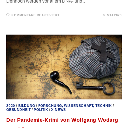
Dennoch werden vor allem DNA- und…
FÜR
KOMMENTARE DEAKTIVIERT
6. MAI 2020
GENETISCHE
IMPFSTOFFE
GEGEN
COVID-
19
–
HOFFNUNG
ODER
RISIKO?
2020
/
BILDUNG
/
FORSCHUNG, WISSENSCHAFT, TECHNIK
/
GESUNDHEIT
/
POLITIK
/
X-NEWS
Der Pandemie-Krimi von Wolfgang Wodarg