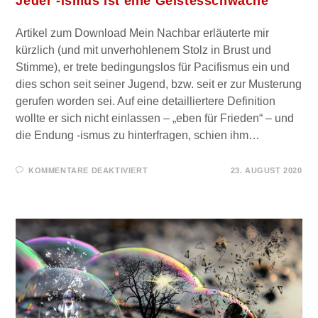
Jeder -ismus ist eine Geistesschwäche
Artikel zum Download Mein Nachbar erläuterte mir
kürzlich (und mit unverhohlenem Stolz in Brust und
Stimme), er trete bedingungslos für Pacifismus ein und
dies schon seit seiner Jugend, bzw. seit er zur Musterung
gerufen worden sei. Auf eine detailliertere Definition
wollte er sich nicht einlassen – „eben für Frieden“ – und
die Endung -ismus zu hinterfragen, schien ihm…
FÜR
KOMMENTARE DEAKTIVIERT
23. AUGUST 2020
JEDER
-
ISMUS
IST
EINE
GEISTESSCHWÄCHE