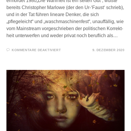
ermordet 1980„Die Wahrheit ist ein selten Gut“, wußte
bereits Christopher Marlowe (der den Ur-‘Faust‘ schrieb),
und in der Tat führen lineare Denker, die sich
„pflegeleicht“ und „wasch­maschinenfest“, unauffällig, wie
vom Mainstream vorgeschrieben der politischen Korrekt­
heit unterwerfen und weder privat noch beruflich als…
FÜR
KOMMENTARE DEAKTIVIERT
9. DEZEMBER 2020
QUERDENKER
–
QUERULANT
–
QUERTREIBER