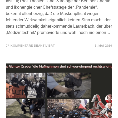
Institut; Prof. Drosten, Chef-Virologe der Berliner Charité
und ikonengleicher Chefstratege der „Pandemie“,
bekennt offenherzig, daß die Maskenpflicht wegen
fehlender Wirksamkeit eigentlich keinen Sinn macht; der
stets schmuddelig daherkommende Lauterbach, der über
‚Medizintechnik‘ promovierte und wohl noch nie einen…
FÜR
KOMMENTARE DEAKTIVIERT
3. MAI 2020
MÜNDIGE,
EIGENVERANTWORTLICHE
SCHWEDEN!
(PDF)