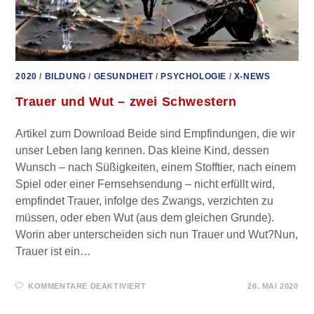
2020
/
BILDUNG
/
GESUNDHEIT
/
PSYCHOLOGIE
/
X-NEWS
Trauer und Wut – zwei Schwestern
Artikel zum Download Beide sind Empfindungen, die wir
unser Leben lang kennen. Das kleine Kind, dessen
Wunsch – nach Süßigkeiten, einem Stofftier, nach einem
Spiel oder einer Fernsehsendung – nicht erfüllt wird,
empfindet Trauer, infolge des Zwangs, verzichten zu
müssen, oder eben Wut (aus dem gleichen Grunde).
Worin aber unterscheiden sich nun Trauer und Wut?Nun,
Trauer ist ein…
FÜR
KOMMENTARE DEAKTIVIERT
26. MAI 2020
TRAUER
UND
WUT