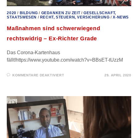
2020
/
BILDUNG
/
GEDANKEN ZU ZEIT
/
GESELLSCHAFT,
STAATSWESEN
/
RECHT, STEUERN, VERSICHERUNG
/
X-NEWS
Maßnahmen sind schwerwiegend
rechtswidrig – Ex-Richter Grade
Das Corona-Kartenhaus
fällt!https://www.youtube.com/watch?v=BBsET-tUzzM
FÜR
KOMMENTARE DEAKTIVIERT
29. APRIL 2020
MASSNAHMEN S
IND S
CHWERWIEGEND R
ECHTSWIDRIG –
E
X-R
ICHTER G
RADE