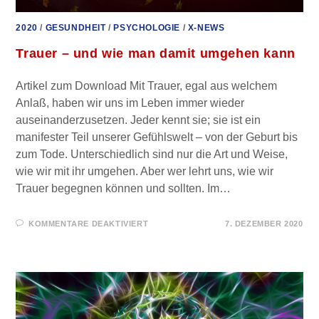
2020
/
GESUNDHEIT
/
PSYCHOLOGIE
/
X-NEWS
Trauer – und wie man damit umgehen kann
Artikel zum Download Mit Trauer, egal aus welchem
Anlaß, haben wir uns im Leben immer wieder
auseinander­zusetzen. Jeder kennt sie; sie ist ein
manifester Teil unserer Gefühlswelt – von der Geburt bis
zum Tode. Unterschiedlich sind nur die Art und Weise,
wie wir mit ihr umgehen. Aber wer lehrt uns, wie wir
Trauer begegnen können und sollten. Im…
FÜR
KOMMENTARE DEAKTIVIERT
7. DEZEMBER 2020
TRAUER
–
UND
WIE
MAN
DAMIT
UMGEHEN
KANN