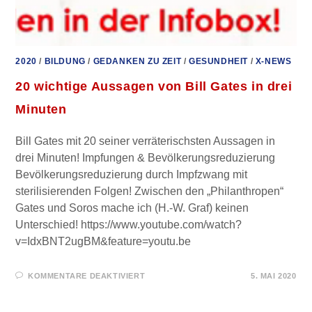
2020
/
BILDUNG
/
GEDANKEN ZU ZEIT
/
GESUNDHEIT
/
X-NEWS
20 wichtige Aussagen von Bill Gates in drei
Minuten
Bill Gates mit 20 seiner verräterischsten Aussagen in
drei Minuten! Impfungen & Bevölkerungsreduzierung
Bevölkerungsreduzierung durch Impfzwang mit
sterilisierenden Folgen! Zwischen den „Philanthropen“
Gates und Soros mache ich (H.-W. Graf) keinen
Unterschied! https://www.youtube.com/watch?
v=IdxBNT2ugBM&feature=youtu.be
FÜR
KOMMENTARE DEAKTIVIERT
5. MAI 2020
20
WICHTIGE
AUSSAGEN
VON