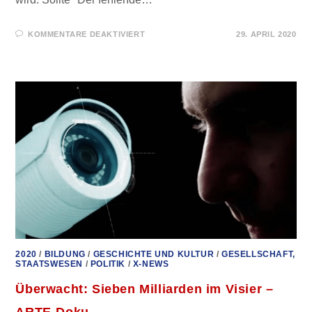
FÜR
KOMMENTARE DEAKTIVIERT
29. APRIL 2020
ES
GIBT
KEINE
ECHTEN
WISSENSCHAFTLER
MEHR…
–
DR.
SHIVA
AYYADURAI
2020
/
BILDUNG
/
GESCHICHTE UND KULTUR
/
GESELLSCHAFT,
STAATSWESEN
/
POLITIK
/
X-NEWS
Überwacht: Sieben Milliarden im Visier –