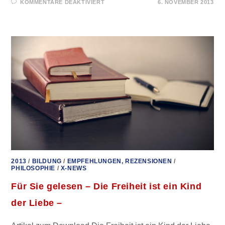
FÜR
KOMMENTARE DEAKTIVIERT
6. NOVEMBER 2013
FÜR
SIE
GELESEN
–
BIG
DATA
2013
/
BILDUNG
/
EMPFEHLUNGEN, REZENSIONEN
/
PHILOSOPHIE
/
X-NEWS
Für Sie gelesen – Die Freiheit ist ein Kind
der Liebe –