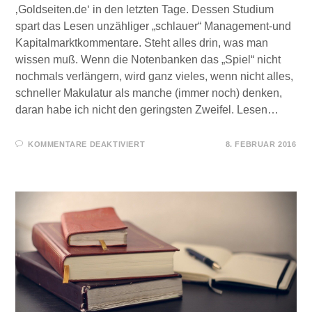
‚Goldseiten.de‘ in den letzten Tage. Dessen Studium
spart das Lesen unzähliger „schlauer“ Management-und
Kapitalmarktkommentare. Steht alles drin, was man
wissen muß. Wenn die Notenbanken das „Spiel“ nicht
nochmals verlängern, wird ganz vieles, wenn nicht alles,
schneller Makulatur als manche (immer noch) denken,
daran habe ich nicht den geringsten Zweifel. Lesen…
FÜR
KOMMENTARE DEAKTIVIERT
8. FEBRUAR 2016
WER
HÄLT
DAS
GLOBALE
FINANZSYSTEM
EIGENTLICH
AM
LEBEN?