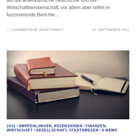
auf die amerikanische Geschichte und die
Wirtschaftswissenschaft, vor allem aber liefert er
faszinierende Berichte…
FÜR
KOMMENTARE DEAKTIVIERT
21. SEPTEMBER 2011
FÜR
SIE
GELESEN
–
BEFREIT
DIE
WELT
VON
DER
US-
NOTENBANK
2011
/
EMPFEHLUNGEN, REZENSIONEN
/
FINANZEN,
WIRTSCHAFT
/
GESELLSCHAFT, STAATSWESEN
/
X-NEWS