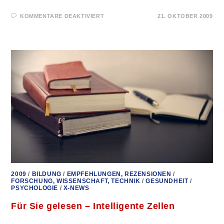
FÜR
KOMMENTARE DEAKTIVIERT
21. OKTOBER 2009
FÜR
SIE
GELESEN
–
DER
KAMPF
UMS
BROT
2009
/
BILDUNG
/
EMPFEHLUNGEN, REZENSIONEN
/
FORSCHUNG, WISSENSCHAFT, TECHNIK
/
GESUNDHEIT
/
PSYCHOLOGIE
/
X-NEWS
Für Sie gelesen – Intelligente Zellen