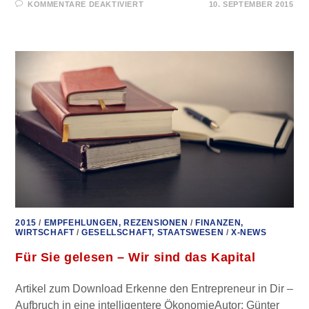
FÜR
KOMMENTARE DEAKTIVIERT
10. SEPTEMBER 2015
FÜR
SIE
GELESEN
–
DIE
GRÜNEN:
ZWISCHEN
KINDERSEX,
KRIEGSHETZTE
UND
ZWANGSBEGLÜCKUNG
2015
/
EMPFEHLUNGEN, REZENSIONEN
/
FINANZEN,
WIRTSCHAFT
/
GESELLSCHAFT, STAATSWESEN
/
X-NEWS
Für Sie gelesen – Wir sind das Kapital
Artikel zum Download Erkenne den Entrepreneur in Dir –
Aufbruch in eine intelligentere ÖkonomieAutor: Günter