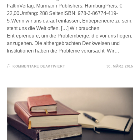
FaltinVerlag: Murmann Publishers, HamburgPreis: €
22,00Umfang: 288 SeitenISBN: 978-3-86774-419-
5„Wenn wir uns darauf einlassen, Entrepreneure zu sein,
steht uns die Welt offen. […] Wir brauchen
Entrepreneure, um die Problemberge, die vor uns liegen,
anzugehen. Die althergebrachten Denkweisen und
Institutionen haben die Probleme verursacht. Wir…
FÜR
KOMMENTARE DEAKTIVIERT
30. MÄRZ 2015
FÜR
SIE
GELESEN
–
WIR
SIND
DAS
KAPITAL