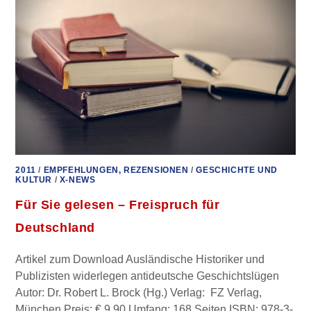
VERLOGENE
POLITIK
–
MACHT
UM
JEDEN
PREIS
2011
/
EMPFEHLUNGEN, REZENSIONEN
/
GESCHICHTE UND
KULTUR
/
X-NEWS
Für Sie gelesen – Freispruch für
Deutschland
Artikel zum Download Ausländische Historiker und
Publizisten widerlegen antideutsche Geschichtslügen
Autor: Dr. Robert L. Brock (Hg.) Verlag: FZ Verlag,
München Preis: € 9,90 Umfang: 168 Seiten ISBN: 978-3-