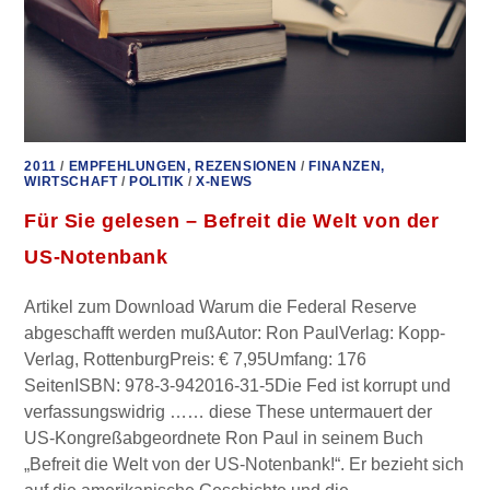
2011
/
EMPFEHLUNGEN, REZENSIONEN
/
FINANZEN,
WIRTSCHAFT
/
POLITIK
/
X-NEWS
Für Sie gelesen – Befreit die Welt von der
US-Notenbank
Artikel zum Download Warum die Federal Reserve
abgeschafft werden mußAutor: Ron PaulVerlag: Kopp-
Verlag, RottenburgPreis: € 7,95Umfang: 176
SeitenISBN: 978-3-942016-31-5Die Fed ist korrupt und
verfassungswidrig …… diese These untermauert der
US-Kongreßabgeordnete Ron Paul in seinem Buch
„Befreit die Welt von der US-Notenbank!“. Er bezieht sich