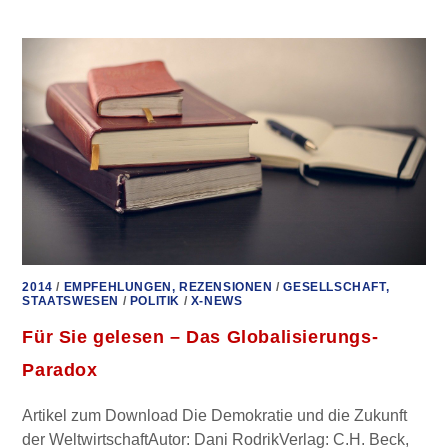
GELESEN
–
DER
CRASH
IST
DIE
LÖSUNG
2014
/
EMPFEHLUNGEN, REZENSIONEN
/
GESELLSCHAFT,
STAATSWESEN
/
POLITIK
/
X-NEWS
Für Sie gelesen – Das Globalisierungs-
Paradox
Artikel zum Download Die Demokratie und die Zukunft
der WeltwirtschaftAutor: Dani RodrikVerlag: C.H. Beck,