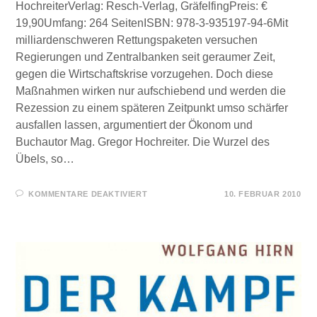
HochreiterVerlag: Resch-Verlag, GräfelfingPreis: €
19,90Umfang: 264 SeitenISBN: 978-3-935197-94-6Mit
milliardenschweren Rettungspaketen versuchen
Regierungen und Zentralbanken seit geraumer Zeit,
gegen die Wirtschaftskrise vorzugehen. Doch diese
Maßnahmen wirken nur aufschiebend und werden die
Rezession zu einem späteren Zeitpunkt umso schärfer
ausfallen lassen, argumentiert der Ökonom und
Buchautor Mag. Gregor Hochreiter. Die Wurzel des
Übels, so…
FÜR
KOMMENTARE DEAKTIVIERT
10. FEBRUAR 2010
FÜR
SIE
GELESEN
–
KRANKES
GELD
–
KRANKE
WELT