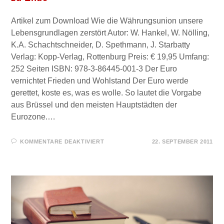
Artikel zum Download Wie die Währungsunion unsere
Lebensgrundlagen zerstört Autor: W. Hankel, W. Nölling,
K.A. Schachtschneider, D. Spethmann, J. Starbatty
Verlag: Kopp-Verlag, Rottenburg Preis: € 19,95 Umfang:
252 Seiten ISBN: 978-3-86445-001-3 Der Euro
vernichtet Frieden und Wohlstand Der Euro werde
gerettet, koste es, was es wolle. So lautet die Vorgabe
aus Brüssel und den meisten Hauptstädten der
Eurozone.…
FÜR
KOMMENTARE DEAKTIVIERT
22. SEPTEMBER 2011
FÜR
SIE
GELESEN
–
DAS
EURO-
ABENTEUER
GEHT
ZU
ENDE