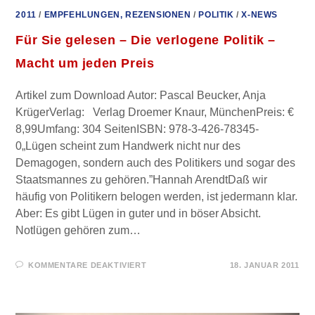
2011
/
EMPFEHLUNGEN, REZENSIONEN
/
POLITIK
/
X-NEWS
Für Sie gelesen – Die verlogene Politik –
Macht um jeden Preis
Artikel zum Download Autor: Pascal Beucker, Anja
KrügerVerlag: Verlag Droemer Knaur, MünchenPreis: €
8,99Umfang: 304 SeitenISBN: 978-3-426-78345-
0„Lügen scheint zum Handwerk nicht nur des
Demagogen, sondern auch des Politikers und sogar des
Staatsmannes zu gehören.”Hannah ArendtDaß wir
häufig von Politikern belogen werden, ist jedermann klar.
Aber: Es gibt Lügen in guter und in böser Absicht.
Notlügen gehören zum…
FÜR
KOMMENTARE DEAKTIVIERT
18. JANUAR 2011
FÜR
SIE
GELESEN
–
DIE