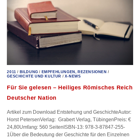
NOCH
ZU
RETTEN?
SYSTEMKOLLAPS
2011
/
BILDUNG
/
EMPFEHLUNGEN, REZENSIONEN
/
GESCHICHTE UND KULTUR
/
X-NEWS
Für Sie gelesen – Heiliges Römisches Reich
Deutscher Nation
Artikel zum Download Entstehung und GeschichteAutor:
Horst PetersenVerlag: Grabert Verlag, TübingenPreis: €
24,80Umfang: 560 SeitenISBN-13: 978-3-87847-255-
1Über die Bedeutung der Geschichte für den Einzelnen