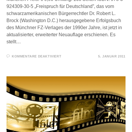
924309-30-5 „Freispruch für Deutschland”, das vom
schwarzamerikanischen Bürgerrechtler Dr. Robert L.
Brock (Washington D.C.) herausgegebene Erfolgsbuch
des Münchner FZ-Verlages der 1990er Jahre, ist jetzt in
aktualisierter, erweiterter Neuauflage erschienen. Es
stellt…
FÜR
KOMMENTARE DEAKTIVIERT
5. JANUAR 2011
FÜR
SIE
GELESEN
–
FREISPRUCH
FÜR
DEUTSCHLAND