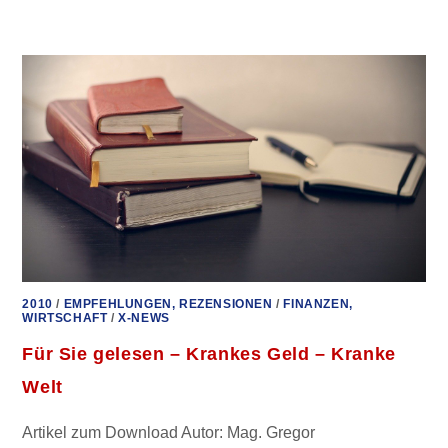
SIE
GESEHEN
–
DIE
KLIMA-
RELIGION
2010
/
EMPFEHLUNGEN, REZENSIONEN
/
FINANZEN,
WIRTSCHAFT
/
X-NEWS
Für Sie gelesen – Krankes Geld – Kranke
Welt
Artikel zum Download Autor: Mag. Gregor