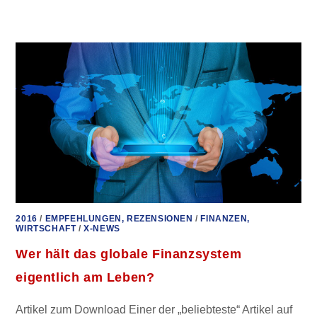
FÜR
SIE
GELESEN
–
KRANKE
WELT
–
GESUND
ÜBERLEBEN
2016
/
EMPFEHLUNGEN, REZENSIONEN
/
FINANZEN,
WIRTSCHAFT
/
X-NEWS
Wer hält das globale Finanzsystem
eigentlich am Leben?
Artikel zum Download Einer der „beliebteste“ Artikel auf