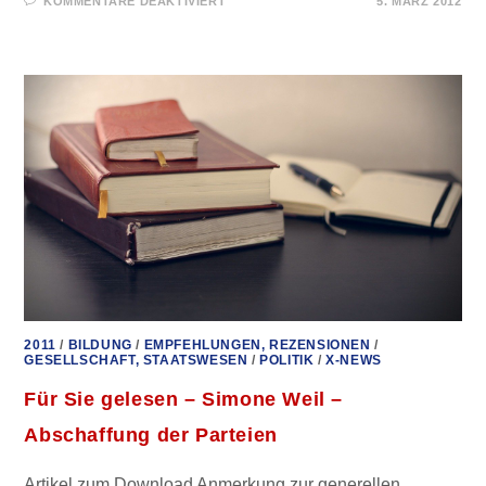
FÜR
KOMMENTARE DEAKTIVIERT
5. MÄRZ 2012
FÜR
SIE
GELESEN
–
KLEPTOPIA
2011
/
BILDUNG
/
EMPFEHLUNGEN, REZENSIONEN
/
GESELLSCHAFT, STAATSWESEN
/
POLITIK
/
X-NEWS
Für Sie gelesen – Simone Weil –
Abschaffung der Parteien
Artikel zum Download Anmerkung zur generellen