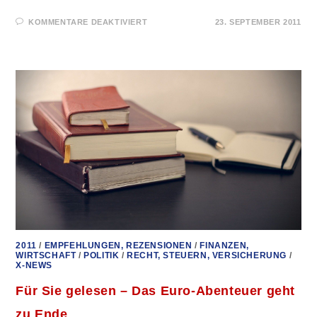
FÜR
KOMMENTARE DEAKTIVIERT
23. SEPTEMBER 2011
FÜR
SIE
GELESEN
–
DIE
KREATUR
VON
JEKYLL
ISLAND
2011
/
EMPFEHLUNGEN, REZENSIONEN
/
FINANZEN,
WIRTSCHAFT
/
POLITIK
/
RECHT, STEUERN, VERSICHERUNG
/
X-NEWS
Für Sie gelesen – Das Euro-Abenteuer geht
zu Ende