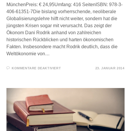
MünchenPreis: € 24,95Umfang: 416 SeitenISBN: 978-3-
406-61351-7Die bislang vorherrschende, neoliberale
Globalisierungslehre hilft nicht weiter, sondern hat die
jüngsten Krisen sogar mit verursacht. Das zeigt der
Ökonom Dani Rodrik anhand von zahlreichen
historischen Rückblicken und harten ökonomischen
Fakten. Insbesondere macht Rodrik deutlich, dass die
Weltökonomie von…
FÜR
KOMMENTARE DEAKTIVIERT
23. JANUAR 2014
FÜR
SIE
GELESEN
–
DAS
GLOBALISIERUNGS-
PARADOX