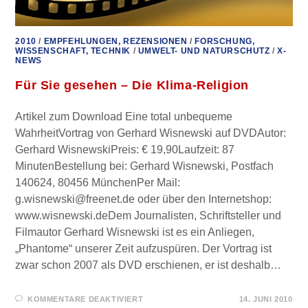
2010
/
EMPFEHLUNGEN, REZENSIONEN
/
FORSCHUNG,
WISSENSCHAFT, TECHNIK
/
UMWELT- UND NATURSCHUTZ
/
X-
NEWS
Für Sie gesehen – Die Klima-Religion
Artikel zum Download Eine total unbequeme
WahrheitVortrag von Gerhard Wisnewski auf DVDAutor:
Gerhard WisnewskiPreis: € 19,90Laufzeit: 87
MinutenBestellung bei: Gerhard Wisnewski, Postfach
140624, 80456 MünchenPer Mail:
g.wisnewski@freenet.de oder über den Internetshop:
www.wisnewski.deDem Journalisten, Schriftsteller und
Filmautor Gerhard Wisnewski ist es ein Anliegen,
„Phantome“ unserer Zeit aufzuspüren. Der Vortrag ist
zwar schon 2007 als DVD erschienen, er ist deshalb…
FÜR
KOMMENTARE DEAKTIVIERT
14. JUNI 2010
FÜR