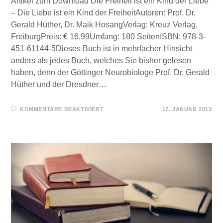
Artikel zum Download Die Freiheit ist ein Kind der Liebe
– Die Liebe ist ein Kind der FreiheitAutoren: Prof. Dr.
Gerald Hüther, Dr. Maik HosangVerlag: Kreuz Verlag,
FreiburgPreis: € 16,99Umfang: 180 SeitenISBN: 978-3-
451-61144-5Dieses Buch ist in mehrfacher Hinsicht
anders als jedes Buch, welches Sie bisher gelesen
haben, denn der Göttinger Neurobiologe Prof. Dr. Gerald
Hüther und der Dresdner…
FÜR
KOMMENTARE DEAKTIVIERT
17. JANUAR 2013
FÜR
SIE
GELESEN
–
DIE
FREIHEIT
IST
EIN
KIND
DER
LIEBE
–