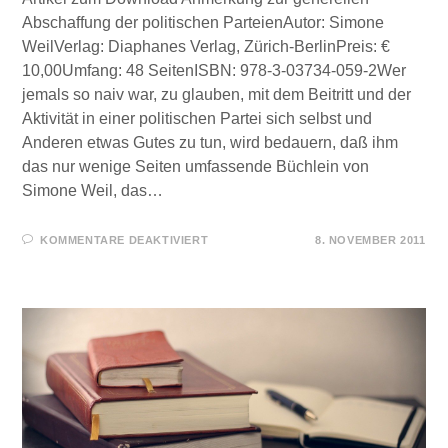
Abschaffung der politischen ParteienAutor: Simone
WeilVerlag: Diaphanes Verlag, Zürich-BerlinPreis: €
10,00Umfang: 48 SeitenISBN: 978-3-03734-059-2Wer
jemals so naiv war, zu glauben, mit dem Beitritt und der
Aktivität in einer politischen Partei sich selbst und
Anderen etwas Gutes zu tun, wird bedauern, daß ihm
das nur wenige Seiten umfassende Büchlein von
Simone Weil, das…
FÜR
KOMMENTARE DEAKTIVIERT
8. NOVEMBER 2011
FÜR
SIE
GELESEN
–
SIMONE
WEIL
–
ABSCHAFFUNG
DER
PARTEIEN