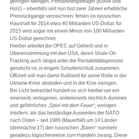
geringen Mengen, Primärenergieträger (Kohle und
Holz) – ebenfalls seit nun fast zwei Jahren erhebliche
Preisrückgänge verzeichnen, fehlen im russischen
Haushalt für 2014 etwa 40 Milliarden US-Dollar, für
2015 wird sogar mit einem Minus von 100 Milliarden
US-Dollar gerechnet.
Hierbei arbeitet die OPEC auf Geheiß und in
Übereinstimmung mit den USA, deren Shale-Oil-
Fracking auch längst unter die Rentabilitätsgrenzen
gerutscht ist, in engem Schulterschluß zusammen.
Offiziell will man damit Rußland für seine Rolle in der
Ukraine-Krise abstrafen und in die Knie zwingen.
Bei Licht betrachtet handelt es sich hierbei um ein
einerseits verlogenes, andererseits reichlich dummes
und gefährliches ‚
Spiel mit dem Feuer
‘; verlogen
insofern, als das beständige Ausweiten der NATO
nach Osten – seit 1989 (Mauerfall) um 14 Länder
(demnächst 17) den russischen „Bären“ nunmehr
geradezu logischerweise zum Handeln zwang. Diese