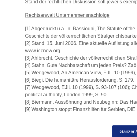
Stand der rechtlichen Diskussion soll jeweils exem
Rechtsanwalt Unternehmensnachfolge
[1] Abgedruckt u.a. in: Bassiouni, The Statute of the
Geschichte der völkerrechtlichen Strafgerichtsbarke
[2] Stand: 15. Juni 2006. Eine aktuelle Auflistung alle
www.iccnow.org.
[3] Ahlbrecht, Geschichte der völkerrechtlichen Straf
[4] Stahn, Gute Nachbarschaft um jeden Preis? Zaö
[5] Wedgewood, An American View, EJIL 10 (1999), 
[6] Biegi, Die humanitäre Herausforderung, S. 179.
[7] Wedgewood, EJIL 10 (1999), S. 93-107 (106); Ch
political authority, London 1999, S. 90.
[8] Biermann, Aussöhnung und Neubeginn: Das Haage
[9] Washington stoppt Finanzhilfen für Serbien, DIE
Ganzer 