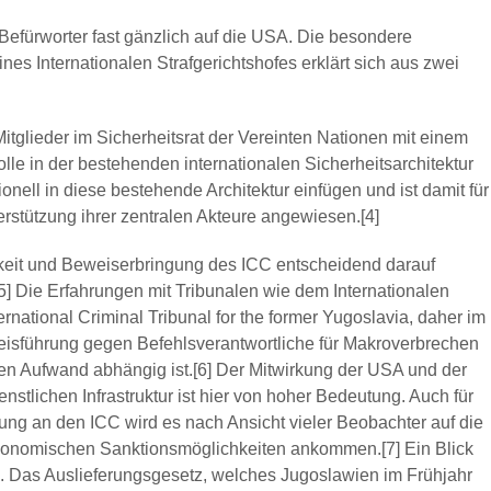
C-Befürworter fast gänzlich auf die USA. Die besondere
nes Internationalen Strafgerichtshofes erklärt sich aus zwei
itglieder im Sicherheitsrat der Vereinten Nationen mit einem
olle in der bestehenden internationalen Sicherheitsarchitektur
onell in diese bestehende Architektur einfügen und ist damit für
erstützung ihrer zentralen Akteure angewiesen.[4]
igkeit und Beweiserbringung des ICC entscheidend darauf
5] Die Erfahrungen mit Tribunalen wie dem Internationalen
rnational Criminal Tribunal for the former Yugoslavia, daher im
eisführung gegen Befehlsverantwortliche für Makroverbrechen
en Aufwand abhängig ist.[6] Der Mitwirkung der USA und der
nstlichen Infrastruktur ist hier von hoher Bedeutung. Auch für
ung an den ICC wird es nach Ansicht vieler Beobachter auf die
ökonomischen Sanktionsmöglichkeiten ankommen.[7] Ein Blick
s. Das Auslieferungsgesetz, welches Jugoslawien im Frühjahr