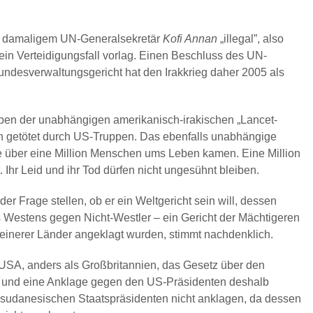
ut damaligem UN-Generalsekretär
Kofi Annan
„illegal”, also
kein Verteidigungsfall vorlag. Einen Beschluss des UN-
undesverwaltungsgericht hat den Irakkrieg daher 2005 als
aben der unabhängigen amerikanisch-irakischen „Lancet-
nen getötet durch US-Truppen. Das ebenfalls unabhängige
ute über eine Million Menschen ums Leben kamen. Eine Million
t. Ihr Leid und ihr Tod dürfen nicht ungesühnt bleiben.
der Frage stellen, ob er ein Weltgericht sein will, dessen
des Westens gegen Nicht-Westler – ein Gericht der Mächtigeren
leinerer Länder angeklagt wurden, stimmt nachdenklich.
 USA, anders als Großbritannien, das Gesetz über den
ben, und eine Anklage gegen den US-Präsidenten deshalb
 sudanesischen Staatspräsidenten nicht anklagen, da dessen