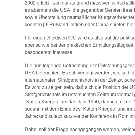
2002 erließ, kam nur aufgrund massiven wirtschaftl
es abermals die USA, die gegenüber Serbien ihrer
sowie Überstellung mutmaßlicher Kriegsverbrecher
konnten.[9] Rußland, Indien oder China spielen hier
Für einen effektiven ICC wird es also auf die poli
ebenso wie bei der praktischen Ermittlungstätigkei
besonderem Interesse.
Die nun folgende Betrachtung der Entstehungsgesch
USA beleuchten. Es soll verfolgt werden, wie sich 
internationalen Strafgerichtshofs in der Zeit zwisc
Es wird zu zeigen sein, daß sich die Position der 
Strafgerichtshofs im untersuchten Zeitraum viermal
„Kalten Krieges” um das Jahr 1950; danach mit der 
sodann mit dem Ende des “Kalten Krieges” und inn
Jahre; und zuletzt kurz vor der Konferenz in Rom 
Dabei soll der Frage nachgegangen werden, welche w