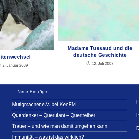
Madame Tussaud und die
deutsche Geschichte
eitenwechsel
12. Juli 2008
2. Januar 2009
Neue Beiträge
H
Mutigmacher e.V. bei KenFM
Querdenker – Querulant – Quertreiber
I
Trauer – und wie man damit umgehen kann
D
Immunität – was ist das wirklich?