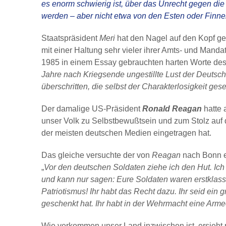
es enorm schwierig ist, über das Unrecht gegen di
werden – aber nicht etwa von den Esten oder Finne
Staatspräsident
Meri
hat den Nagel auf den Kopf ge
mit einer Haltung sehr vieler ihrer Amts- und Mandat
1985 in einem Essay gebrauchten harten Worte des 
Jahre nach Kriegsende ungestillte Lust der Deutsch
überschritten, die selbst der Charakterlosigkeit gese
Der damalige US-Präsident
Ronald Reagan
hatte
unser Volk zu Selbstbewußtsein und zum Stolz auf
der meisten deutschen Medien eingetragen hat.
Das gleiche versuchte der von
Reagan
nach Bonn e
„
Vor den deutschen Soldaten ziehe ich den Hut. Ic
und kann nur sagen: Eure Soldaten waren erstklass
Patriotismus! Ihr habt das Recht dazu. Ihr seid ein
geschenkt hat. Ihr habt in der Wehrmacht eine Arm
Wie verkommen unser Land inzwischen ist, ersieht 