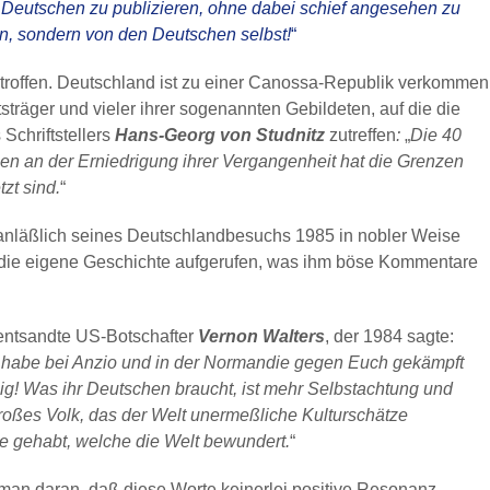
e Deutschen zu publizieren, ohne dabei schief angesehen zu
n, sondern von den Deutschen selbst!
“
troffen. Deutschland ist zu einer Canossa-Republik verkommen
sträger und vieler ihrer sogenannten Gebildeten, auf die die
Schriftstellers
Hans-Georg von Studnitz
zutreffen
:
„
Die 40
en an der Erniedrigung ihrer Vergangenheit hat die Grenzen
tzt sind.
“
 anläßlich seines Deutschlandbesuchs 1985 in nobler Weise
 die eigene Geschichte aufgerufen, was ihm böse Kommentare
ntsandte US-Botschafter
Vernon Walters
, der 1984 sagte:
h habe bei Anzio und in der Normandie gegen Euch gekämpft
ig! Was ihr Deutschen braucht, ist mehr Selbstachtung und
 großes Volk, das der Welt unermeßliche Kulturschätze
ee gehabt, welche die Welt bewundert.
“
man daran, daß diese Worte keinerlei positive Resonanz