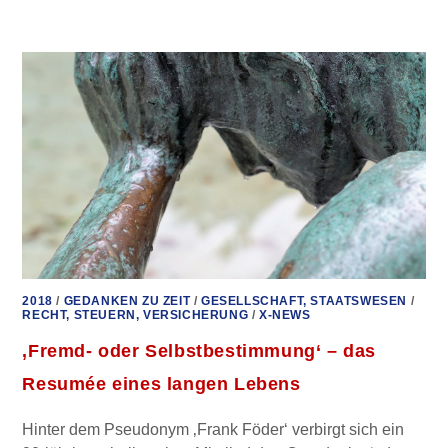
&
UNO-
GEWALTVERBOT
2018
/
GEDANKEN ZU ZEIT
/
GESELLSCHAFT, STAATSWESEN
/
RECHT, STEUERN, VERSICHERUNG
/
X-NEWS
‚Fremd- oder Selbstbestimmung‘ – das
Resumée eines langen Lebens
Hinter dem Pseudonym ‚Frank Föder‘ verbirgt sich ein