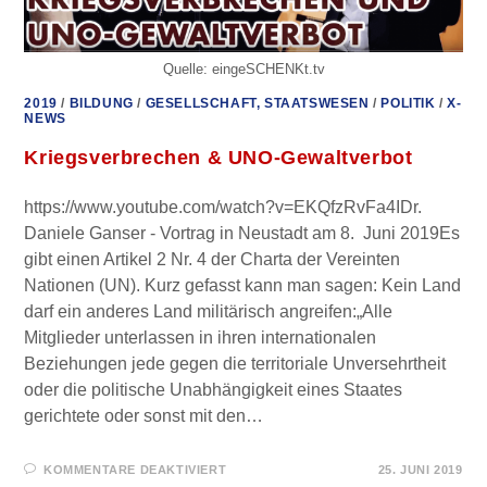
Quelle: eingeSCHENKt.tv
2019
/
BILDUNG
/
GESELLSCHAFT, STAATSWESEN
/
POLITIK
/
X-
NEWS
Kriegsverbrechen & UNO-Gewaltverbot
https://www.youtube.com/watch?v=EKQfzRvFa4IDr.
Daniele Ganser - Vortrag in Neustadt am 8. Juni 2019Es
gibt einen Artikel 2 Nr. 4 der Charta der Vereinten
Nationen (UN). Kurz gefasst kann man sagen: Kein Land
darf ein anderes Land militärisch angreifen:„Alle
Mitglieder unterlassen in ihren internationalen
Beziehungen jede gegen die territoriale Unversehrtheit
oder die politische Unabhängigkeit eines Staates
gerichtete oder sonst mit den…
FÜR
KOMMENTARE DEAKTIVIERT
25. JUNI 2019
KRIEGSVERBRECHEN