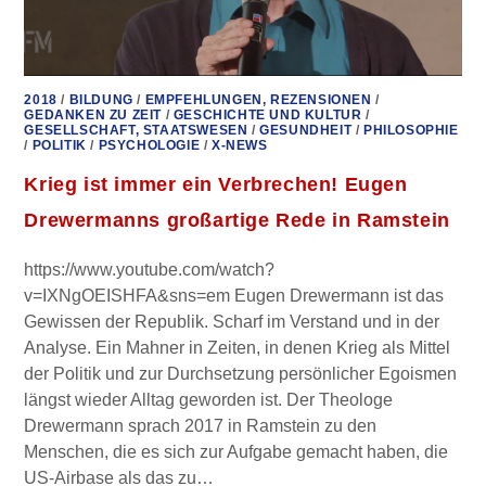
2018
/
BILDUNG
/
EMPFEHLUNGEN, REZENSIONEN
/
GEDANKEN ZU ZEIT
/
GESCHICHTE UND KULTUR
/
GESELLSCHAFT, STAATSWESEN
/
GESUNDHEIT
/
PHILOSOPHIE
/
POLITIK
/
PSYCHOLOGIE
/
X-NEWS
Krieg ist immer ein Verbrechen! Eugen
Drewermanns großartige Rede in Ramstein
https://www.youtube.com/watch?
v=IXNgOEISHFA&sns=em Eugen Drewermann ist das
Gewissen der Republik. Scharf im Verstand und in der
Analyse. Ein Mahner in Zeiten, in denen Krieg als Mittel
der Politik und zur Durchsetzung persönlicher Egoismen
längst wieder Alltag geworden ist. Der Theologe
Drewermann sprach 2017 in Ramstein zu den
Menschen, die es sich zur Aufgabe gemacht haben, die
US-Airbase als das zu…