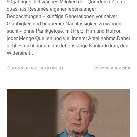
90-jähriges, hellwaches Mitglied der ‚Querdenker‘, das –
quasi als Resumée eigener lebenslanger
Beobachtungen – künftige Generationen vor naiver
Gläubigkeit und bequemer Nachlässigkeit zu warnen
sucht – ohne Panikgetöse, mit Herz, Hirn und Humor,
jeder Menge Quellen und viel innerer Anteilnahme.Dabei
geht es nicht nur um das lebenslange Kontradiktum, den
Widerstreit…
FÜR
KOMMENTARE DEAKTIVIERT
12. NOVEMBER 2018
‚FREMD-
ODER
SELBSTBESTIMMUNG‘
–
DAS
RESUMÉE
EINES
LANGEN
LEBENS