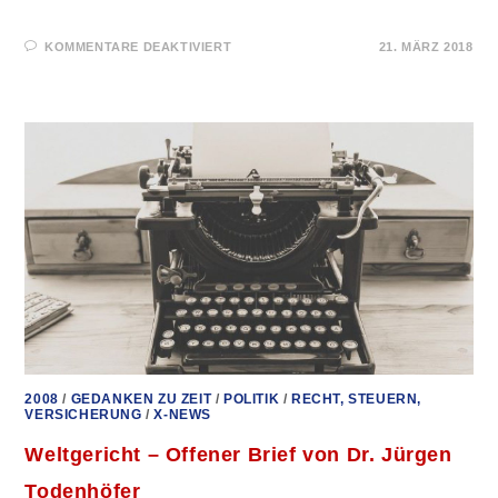
FÜR
KOMMENTARE DEAKTIVIERT
21. MÄRZ 2018
KRIEG
IST
IMMER
EIN
VERBRECHEN!
EUGEN
DREWERMANNS
GROSSARTIGE R
EDE I
N R
AMSTEIN
2008
/
GEDANKEN ZU ZEIT
/
POLITIK
/
RECHT, STEUERN,
VERSICHERUNG
/
X-NEWS
Weltgericht – Offener Brief von Dr. Jürgen
Todenhöfer