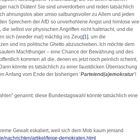
r nach Diäten! Sie sind unverdorben und reden tatsächlich
ich ahnungslos aber umso salbungsvoller zu Allem und jeden
den Sprechern der AfD so unverhohlene Angst und hirnlose wie
, die selbst vor physischen Angriffen nicht haltmacht, und die
 sich (wieder mal) mächtig ins Zeug
[1]
, um die
en und ins politische Ghetto abzuschieben. Ich möchte dem
ersautem Machthunger – eine Chance der Bewährung und des
entlich kommen all die, denen es jetzt noch peinlich scheint,
ann könnte es tatsächlich zu einer faustdicken Überraschung
den Anfang vom Ende der bisherigen ‘
Parteiend(a)emokratur
’!
wahlen” genannt; diese Bundestagswahl könnte tatsächlich eine
treme Gewalt eskaliert, weil sich dem Mob kaum jemand
e/nachrichten/artikel/feige-demokraten.html