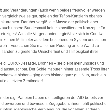
unft und Veränderungen (auch wenn beides freudvoller werden
 vergleichsweise gut, spielen der Teflon-Kanzlerin ebenso
Konkurrenten. Darüber vergißt die Masse der politisch eher
 auch unsere Bundesmutti keine sinnstiftenden Konzepte für
 einziges! Wie alle Vorgenannten ergießt sie sich in Goodwill-
r keinen Millimeter aus dem bestehenden System und schon
amorph – versuchen Sie mal, einen Pudding an die Wand zu
Händen zu greifende Unsicherheit und Hilflosigkeit ihrer
eld, EURO-Desaster, Drohnen – sie bleibt meinungslos und
sind austauschbar. Der Schleimspuren hinterlassende Tross ihrer
 weiter wie bisher – ging doch bislang ganz gut. Nun, auch ein
uf die letzten Zentimeter!
 der o.g. Parteien haben die Leitfiguren der AfD bereits vor
stand erworben und bewiesen. Zugegeben, ihnen fehlt politischer
rruption, ideologische Verblendung, die vor allem anderen