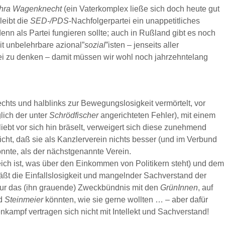
hra Wagenknecht
(ein Vaterkomplex ließe sich doch heute gut
leibt die
SED-/PDS
-Nachfolgerpartei ein unappetitliches
enn als Partei fungieren sollte; auch in Rußland gibt es noch
t unbelehrbare azional”
sozial
”isten – jenseits aller
frei zu denken – damit müssen wir wohl noch jahrzehntelang
echts und halblinks zur Bewegungslosigkeit vermörtelt, vor
lich der unter
Schrödfischer
angerichteten Fehler), mit einem
ebt vor sich hin bräselt, verweigert sich diese zunehmend
icht, daß sie als Kanzlerverein nichts besser (und im Verbund
nnte, als der nächstgenannte Verein.
ch ist, was über den Einkommen von Politikern steht) und dem
äßt die Einfallslosigkeit und mangelnder Sachverstand der
ur das (ihn grauende) Zweckbündnis mit den
GrünInnen
, auf
nd
Steinmeier
könnten, wie sie gerne wollten … – aber dafür
enkampf vertragen sich nicht mit Intellekt und Sachverstand!