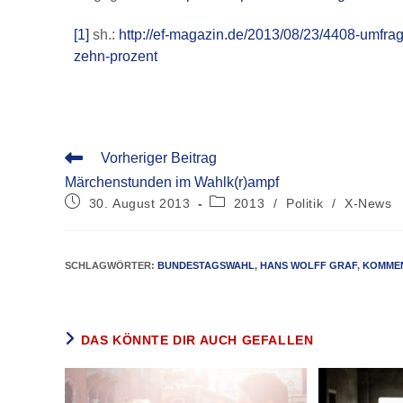
[1]
sh.:
http://ef-magazin.de/2013/08/23/4408-umfrag
zehn-prozent
Vorheriger Beitrag
Märchenstunden im Wahlk(r)ampf
30. August 2013
2013
/
Politik
/
X-News
SCHLAGWÖRTER
:
BUNDESTAGSWAHL
,
HANS WOLFF GRAF
,
KOMME
DAS KÖNNTE DIR AUCH GEFALLEN