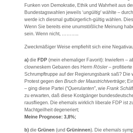
Funken von Demokratie, Ethik und Wahrheit aus der
Bundestagswahlen jeweils ‘
ungültig
’ wählte – durc
werde ich diesmal gutbürgerlich-gültig wählen. Die
Wenn Sie bereits eine unumstößliche Meinung haben
sein. Wenn nicht, ………..
Zweckmäßiger Weise empfiehlt sich eine Negativa
a)
die
FDP
(mein ehemaliger Favorit): Inwiefern – a
clowneskem Gebaren des Herrn
Rösler
– profitiert
Schrumpftruppe auf der Regierungsbank saß? Die 
Protest gegen den
Bruch der Maastrichtverträge
; E
– ging diese Partei (“
Querulanten
”, wie
Frank Schäff
zu erwarten, daß diese Kostgänger bundesdeutscher
rausfliegen. Die ehemals wirklich liberale FDP ist 
Machtgeilheit degeneriert;
Meine Prognose: 3,8%;
b)
die
Grünen
(und
Grüninnen
). Die ehemals sym