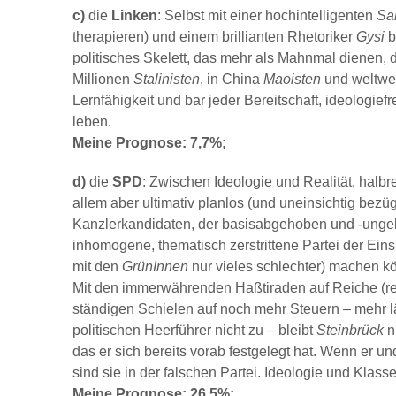
c)
die
Linken
: Selbst mit einer hochintelligenten
Sa
therapieren) und einem brillianten Rhetoriker
Gysi
b
politisches Skelett, das mehr als Mahnmal dienen, d
Millionen
Stalinisten
, in China
Maoisten
und weltwei
Lernfähigkeit und bar jeder Bereitschaft, ideologie
leben.
Meine Prognose: 7,7%;
d)
die
SPD
: Zwischen Ideologie und Realität, halbr
allem aber ultimativ planlos (und uneinsichtig bezüg
Kanzlerkandidaten, der basisabgehoben und -ungeli
inhomogene, thematisch zerstrittene Partei der Eins
mit den
GrünInnen
nur vieles schlechter) machen kö
Mit den immerwährenden Haßtiraden auf Reiche (rei
ständigen Schielen auf noch mehr Steuern – mehr l
politischen Heerführer nicht zu – bleibt
Steinbrück
n
das er sich bereits vorab festgelegt hat. Wenn er u
sind sie in der falschen Partei. Ideologie und Klass
Meine Prognose: 26,5%;