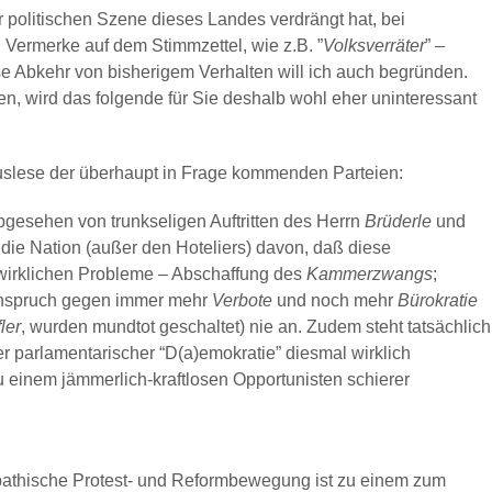
 politischen Szene dieses Landes verdrängt hat, bei
h Vermerke auf dem Stimmzettel, wie z.B. ”
Volksverräter
” –
se Abkehr von bisherigem Verhalten will ich auch begründen.
, wird das folgende für Sie deshalb wohl eher uninteressant
uslese der überhaupt in Frage kommenden Parteien:
bgesehen von trunkseligen Auftritten des Herrn
Brüderle
und
e die Nation (außer den Hoteliers) davon, daß diese
wirklichen Probleme – Abschaffung des
Kammerzwangs
;
inspruch gegen immer mehr
Verbote
und noch mehr
Bürokratie
ler
, wurden mundtot geschaltet) nie an. Zudem steht tatsächlich
 parlamentarischer “D(a)emokratie” diesmal wirklich
zu einem jämmerlich-kraftlosen Opportunisten schierer
pathische Protest- und Reformbewegung ist zu einem zum