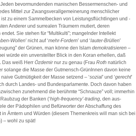
und Jeden bevormundenden manischen Bessermenschen- und
des Mittel zur Zwangsverallgemeinerung menschlicher
r ist zu einem Sammelbecken von Leistungsflüchtlingen und -
sten Anderer und surrealen Träumern mutiert, deren
ndet. Sie stehen für “Multikulti”; mangelnder Intellekt
aben-Wollen
’ nicht auf ‘
mehr-Fordern
’ und ‘
lauter-Brüllen
’
rzeugung” der Grünen, man könne den Islam
demokratisieren
–
ei würde ein unverstellter Blick in den Koran erhellen, daß
st. Das weiß Herr
Özdemir
nur zu genau (Frau
Roth
natürlich
 aber solange die Masse der Gutmensch-GrünInnen davon keine
 naive Gutmütigkeit der Masse setzend – ‘
sozial
’ und ‘
gerecht
’
ich durch Landes- und Bundesparlamente. Doch davon haben
 inzwischen zunehmend die berühmte “Schnauze” voll; immerhin
n Raubzug der Banken (
‘high-frequency’-trading
, den aus-
iele der Pädophilen und Befürworter der Abschaffung des
ert in Ämtern und Würden (diesem Themenkreis will man sich bei
) – wohl zu spät!