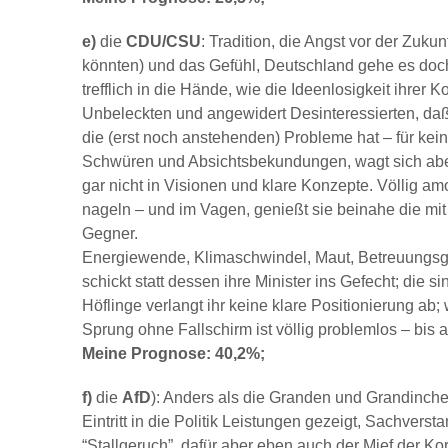
e)
die
CDU/CSU
: Tradition, die Angst vor der Zuk
könnten) und das Gefühl, Deutschland gehe es doch
trefflich in die Hände, wie die Ideenlosigkeit ihrer 
Unbeleckten und angewidert Desinteressierten, daß
die (erst noch anstehenden) Probleme hat – für kein
Schwüren und Absichtsbekundungen, wagt sich abe
gar nicht in Visionen und klare Konzepte. Völlig 
nageln – und im Vagen, genießt sie beinahe die mit 
Gegner.
Energiewende, Klimaschwindel, Maut, Betreuungsg
schickt statt dessen ihre Minister ins Gefecht; die 
Höflinge verlangt ihr keine klare Positionierung ab;
Sprung ohne Fallschirm ist völlig problemlos – bis a
Meine Prognose: 40,2%;
f)
die
AfD
): Anders als die Granden und Grandinchen
Eintritt in die Politik Leistungen gezeigt, Sachver
“Stallgeruch”, dafür aber eben auch der Mief der Ko