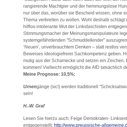
rangierende Machtgier und der hemmungslose Hunge
nur über das, worüber sie Bescheid wissen, ohne s
Thema verbreiten zu wollen. Wohl deshalb schlägt 
hilflos-intolerante Wut der Linksfaschisten entgegen
Stimmungsmacher der Meinungsmanipulateure legen
systemgefährdenden “Schmuddelkinder” auszugrenz
‘Neuen’, unverbrauchtem Denken – statt restlos v
Beweises ideologiefreier Sachkompetenz geben. Hoff
mutig aus der Schamecke und setzen ein Zeichen. D
kommen! Vielleicht ermöglicht die AfD tatsächlich 
Meine Prognose: 10,5%;
Urnen
gänge (sic!) werden traditionell “Schicksals
sein!
H.-W. Graf
Lesen Sie hierzu auch: Feige Demokraten- Linksex
entgegenstellt:
http://www.preussische-allgemeine.d