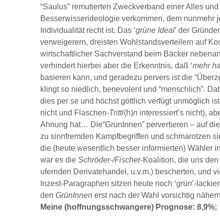
“Saulus” remutierten Zweckverband einer Alles 
Besserwisserideologie verkommen, dem nunmehr je
Individualität recht ist. Das ‘
grüne Ideal
’ der Gründe
verweigerern, dreisten Wohlstandsverteilern auf Ko
wirtschaftlicher Sachverstand beim Bäcker nebenan e
verhindert hierbei aber die Erkenntnis, daß ‘
mehr h
basieren kann, und geradezu pervers ist die “Übe
klingt so niedlich, benevolent und “menschlich”. Dab
dies per se und höchst göttlich verfügt unmöglich i
nicht und Flaschen-
Tritti
(h)
n
interessiert’s nicht),
Ahnung hat… Die“GrünInnen” pervertieren – auf die
zu sinnfremden Kampfbegriffen und schmarotzen s
die (heute wesentlich besser informierten) Wähler
war es die
Schröder-/Fischer
-Koalition, die uns de
ufernden Derivatehandel, u.v.m.) bescherten, und v
Inzest-Paragraphen sitzen heute noch ‘
grün
’-lacki
den
GrünInnen
erst nach der Wahl vorsichtig nähern
Meine (hoffnungsschwangere) Prognose: 8,9%;