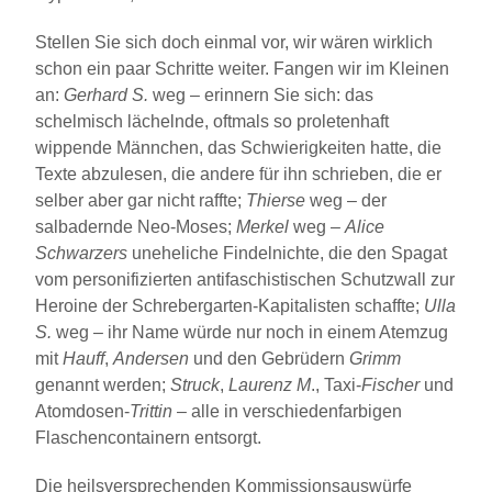
Stellen Sie sich doch einmal vor, wir wären wirklich
schon ein paar Schritte weiter. Fangen wir im Kleinen
an:
Gerhard S.
weg – erinnern Sie sich: das
schelmisch lächelnde, oftmals so proletenhaft
wippende Männchen, das Schwierigkeiten hatte, die
Texte abzulesen, die andere für ihn schrieben, die er
selber aber gar nicht raffte;
Thierse
weg – der
salbadernde Neo-Moses;
Merkel
weg –
Alice
Schwarzers
uneheliche Findelnichte, die den Spagat
vom personifizierten antifaschistischen Schutzwall zur
Heroine der Schrebergarten-Kapitalisten schaffte;
Ulla
S.
weg – ihr Name würde nur noch in einem Atemzug
mit
Hauff
,
Andersen
und den Gebrüdern
Grimm
genannt werden;
Struck
,
Laurenz M
., Taxi-
Fischer
und
Atomdosen-
Trittin
– alle in verschiedenfarbigen
Flaschencontainern entsorgt.
Die heilsversprechenden Kommissionsauswürfe