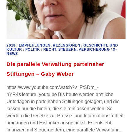
2018
/
EMPFEHLUNGEN, REZENSIONEN
/
GESCHICHTE UND
KULTUR
/
POLITIK
/
RECHT, STEUERN, VERSICHERUNG
/
X-
NEWS
Die parallele Verwaltung parteinaher
Stiftungen – Gaby Weber
https://www.youtube.com/watch?v=FtSDm_-
nYR4&feature=youtu.be Bis heute werden amtliche
Unterlagen in parteinahen Stiftungen gelagert, und die
lassen nur die hinein, die sie reinlassen wollen. So
werden die Gesetze zur Presse- und Informationsfreiheit
umgangen und Historiker ausgetrickst. Es entsteht,
finanziert mit Steuergeldern, eine parallele Verwaltung.