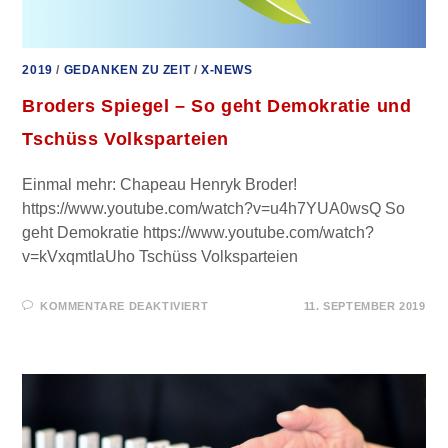
2019
/
GEDANKEN ZU ZEIT
/
X-NEWS
Broders Spiegel – So geht Demokratie und
Tschüss Volksparteien
Einmal mehr: Chapeau Henryk Broder!
https://www.youtube.com/watch?v=u4h7YUA0wsQ So
geht Demokratie https://www.youtube.com/watch?
v=kVxqmtIaUho Tschüss Volksparteien
FÜR
KOMMENTARE DEAKTIVIERT
11. SEPTEMBER 2019
BRODERS
SPIEGEL
–
SO
GEHT
DEMOKRATIE
UND
TSCHÜSS
VOLKSPARTEIEN