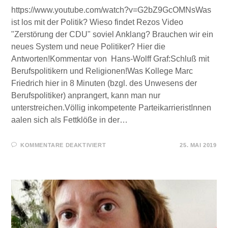
https://www.youtube.com/watch?v=G2bZ9GcOMNsWas
ist los mit der Politik? Wieso findet Rezos Video
"Zerstörung der CDU" soviel Anklang? Brauchen wir ein
neues System und neue Politiker? Hier die
Antworten!Kommentar von Hans-Wolff Graf:Schluß mit
Berufspolitikern und Religionen!Was Kollege Marc
Friedrich hier in 8 Minuten (bzgl. des Unwesens der
Berufspolitiker) anprangert, kann man nur
unterstreichen.Völlig inkompetente ParteikarrieristInnen
aalen sich als Fettklöße in der…
FÜR
KOMMENTARE DEAKTIVIERT
25. MAI 2019
SCHLUSS
MIT
DEN
BERUFSPOLITIKERN!
–
MARC
FRIEDRICH