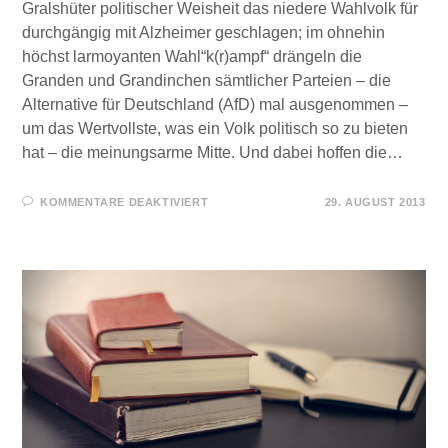
Gralshüter politischer Weisheit das niedere Wahlvolk für
durchgängig mit Alzheimer geschlagen; im ohnehin
höchst larmoyanten Wahl“k(r)ampf“ drängeln die
Granden und Grandinchen sämtlicher Parteien – die
Alternative für Deutschland (AfD) mal ausgenommen –
um das Wertvollste, was ein Volk politisch so zu bieten
hat – die meinungsarme Mitte. Und dabei hoffen die…
FÜR
KOMMENTARE DEAKTIVIERT
29. AUGUST 2013
MÄRCHENSTUNDEN
IM
WAHLK(R)AMPF