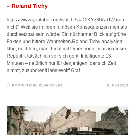
– Roland Tichy
https://www.youtube.com/watch?v=jGIKYz30A-UWarum
nicht? Weil sie in ihren ruinösen Konsequenzen niemals
durchsetzbar sein würde. Ein nüchterner Blick auf grüne
Fakten und bittere Wahrheiten.Roland Tichy analysiert
klug, nüchtern, manchmal mit feiner Ironie, was in dieser
Republik tatsächlich vor sich geht. Intelligente 13
Minuten – natürlich nur für denjenigen, der sich Zeit
nimmt, zuzuhören!Hans-Wolff Graf
FÜR
KOMMENTARE DEAKTIVIERT
9. JULI 2019
„DIE
GRÜNE
REPUBLIK
WIRD
NIEMALS
KOMMEN“
–
ROLAND
TICHY