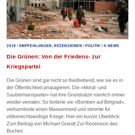
2019
/
EMPFEHLUNGEN, REZENSIONEN
/
POLITIK
/
X-NEWS
Die Grünen: Von der Friedens- zur
Kriegspartei
Die Grünen sind gar nicht so friedliebend, wie sie es in
der Öffentlichkeit propagieren. Die »Moral- und
Saubermannpartei« hat ihre Grundsätze nämlich immer
wieder verraten. So forderte sie »Bomben auf Belgrad«,
verharmloste einen Massenmord und stimmte für
völkerrechtswidrige Kriege. Hier ein kurzer Überblick:
Zum Beitrag von Michael Grandt Zur Rezension des
Buches