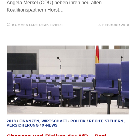
Angela Merkel (CDU) neben ihren neu-alten
Koalitionspartnern Horst…
FÜR
KOMMENTARE DEAKTIVIERT
2. FEBRUAR 2018
DAS
PANIKORCHESTER
–
KABINETT
MERKEL
IV.
2018
/
FINANZEN, WIRTSCHAFT
/
POLITIK
/
RECHT, STEUERN,
VERSICHERUNG
/
X-NEWS