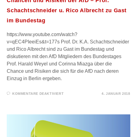
Chancen und Risiken der AfD – Prof.
Schachtschneider u. Rico Albrecht zu Gast
im Bundestag
https://www.youtube.com/watch?
v=qEC4PIeeiEs&t=177s Prof. Dr. K.A. Schachtschneider
und Rico Albrecht sind zu Gast im Bundestag und
diskutieren mit den AfD Mitgliedern des Bundestages
Prof. Harald Weyel und Corinna Miazga über die
Chance und Risiken die sich für die AfD nach deren
Einzug in Berlin ergeben.
FÜR
KOMMENTARE DEAKTIVIERT
4. JANUAR 2018
CHANCEN
UND
RISIKEN
DER
AFD
–
PROF.
SCHACHTSCHNEIDER
U.
RICO