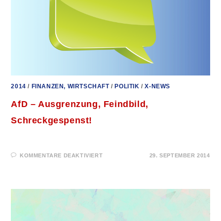
ALBRECHT
ZU
GAST
IM
BUNDESTAG
2014
/
FINANZEN, WIRTSCHAFT
/
POLITIK
/
X-NEWS
AfD – Ausgrenzung, Feindbild,
Schreckgespenst!
FÜR
KOMMENTARE DEAKTIVIERT
29. SEPTEMBER 2014
AFD
–
AUSGRENZUNG,
FEINDBILD,
SCHRECKGESPENST!