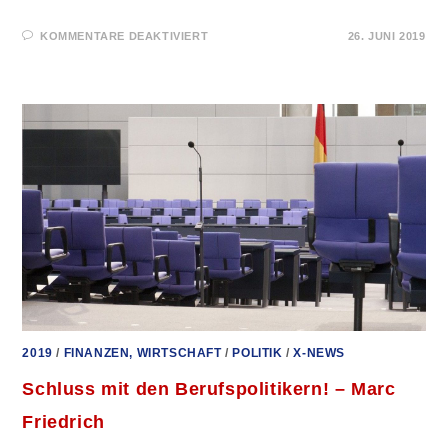
FÜR
KOMMENTARE DEAKTIVIERT
26. JUNI 2019
DIE
GRÜNEN:
VON
DER
FRIEDENS-
ZUR
KRIEGSPARTEI
2019
/
FINANZEN, WIRTSCHAFT
/
POLITIK
/
X-NEWS
Schluss mit den Berufspolitikern! – Marc
Friedrich