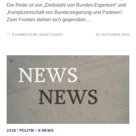
Die Rede ist von „Diebstahl von Bundes-Eigentum“ und
„Komplizenschaft von Bundesregierung und Parteien“.
Zwei Fronten stehen sich gegenüber.…
FÜR
KOMMENTARE DEAKTIVIERT
20. OKTOBER 2018
DIE
PARALLELE
VERWALTUNG
PARTEINAHER
STIFTUNGEN
–
GABY
WEBER
2018
/
POLITIK
/
X-NEWS