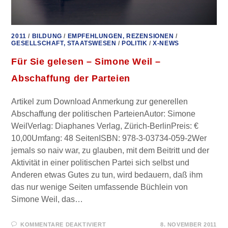
2011
/
BILDUNG
/
EMPFEHLUNGEN, REZENSIONEN
/
GESELLSCHAFT, STAATSWESEN
/
POLITIK
/
X-NEWS
Für Sie gelesen – Simone Weil –
Abschaffung der Parteien
Artikel zum Download Anmerkung zur generellen
Abschaffung der politischen ParteienAutor: Simone
WeilVerlag: Diaphanes Verlag, Zürich-BerlinPreis: €
10,00Umfang: 48 SeitenISBN: 978-3-03734-059-2Wer
jemals so naiv war, zu glauben, mit dem Beitritt und der
Aktivität in einer politischen Partei sich selbst und
Anderen etwas Gutes zu tun, wird bedauern, daß ihm
das nur wenige Seiten umfassende Büchlein von
Simone Weil, das…
FÜR
KOMMENTARE DEAKTIVIERT
8. NOVEMBER 2011