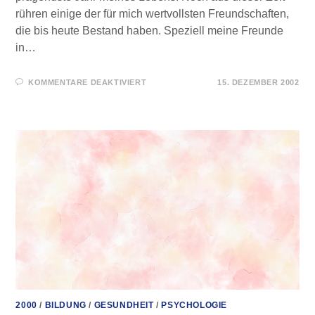
rühren einige der für mich wertvollsten Freundschaften,
die bis heute Bestand haben. Speziell meine Freunde
in…
FÜR
KOMMENTARE DEAKTIVIERT
15. DEZEMBER 2002
USA
–
DER
ANFANG
VOM
ENDE
2000
/
BILDUNG
/
GESUNDHEIT
/
PSYCHOLOGIE