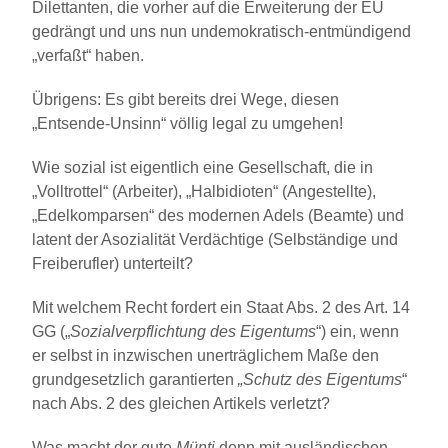
Dilettanten, die vorher auf die Erweiterung der EU
gedrängt und uns nun undemokratisch-entmündigend
„verfaßt“ haben.
Übrigens: Es gibt bereits drei Wege, diesen
„Entsende-Unsinn“ völlig legal zu umgehen!
Wie sozial ist eigentlich eine Gesellschaft, die in
„Volltrottel“ (Arbeiter), „Halbidioten“ (Angestellte),
„Edelkomparsen“ des modernen Adels (Beamte) und
latent der Asozialität Verdächtige (Selbständige und
Freiberufler) unterteilt?
Mit welchem Recht fordert ein Staat Abs. 2 des Art. 14
GG („
Sozialverpflichtung des Eigentums
“) ein, wenn
er selbst in inzwischen unerträglichem Maße den
grundgesetzlich garantierten
„Schutz des Eigentums
“
nach Abs. 2 des gleichen Artikels verletzt?
Was macht der gute
Münti
denn mit ausländischen