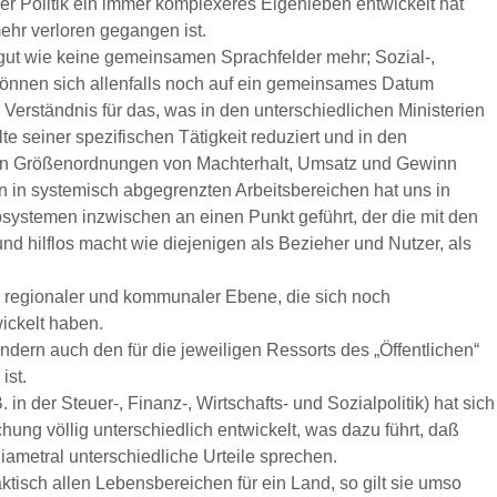
er Politik ein immer komplexeres Eigenleben entwickelt hat
mehr verloren gegangen ist.
gut wie keine gemeinsamen Sprachfelder mehr; Sozial-,
r können sich allenfalls noch auf ein gemeinsames Datum
 Verständnis für das, was in den unterschiedlichen Ministerien
lte seiner spezifischen Tätigkeit reduziert und in den
 den Größenordnungen von Machterhalt, Umsatz und Gewinn
 in systemisch abgegrenzten Arbeitsbereichen hat uns in
systemen inzwischen an einen Punkt geführt, der die mit den
nd hilflos macht wie diejenigen als Bezieher und Nutzer, als
, regionaler und kommunaler Ebene, die sich noch
ickelt haben.
ndern auch den für die jeweiligen Ressorts des „Öffentlichen“
ist.
 in der Steuer-, Finanz-, Wirtschafts- und Sozialpolitik) hat sich
ung völlig unterschiedlich entwickelt, was dazu führt, daß
iametral unterschiedliche Urteile sprechen.
ktisch allen Lebensbereichen für ein Land, so gilt sie umso