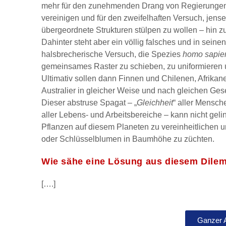
mehr für den zunehmenden Drang von Regierungen u
vereinigen und für den zweifelhaften Versuch, jens
übergeordnete Strukturen stülpen zu wollen – hin zu
Dahinter steht aber ein völlig falsches und in sein
halsbrecherische Versuch, die Spezies
homo sapie
gemeinsames Raster zu schieben, zu uniformieren un
Ultimativ sollen dann Finnen und Chilenen, Afrika
Australier in gleicher Weise und nach gleichen Ges
Dieser abstruse Spagat – „
Gleichheit
“ aller Mensch
aller Lebens- und Arbeitsbereiche – kann nicht geli
Pflanzen auf diesem Planeten zu vereinheitlichen 
oder Schlüsselblumen in Baumhöhe zu züchten.
Wie sähe eine Lösung aus diesem Dile
[….]
Ganzer 