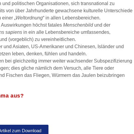
nd politischen Organisationen, sich transnational zu
eits von über Jahrhunderte gewachsene kulturelle Unterschiede
 einer „
Weltordnung
“ in allen Lebensbereichen.
en Auswirkungen höchst fatales
Menschenbild
und der
ns sapiens
in ein alle Lebensbereiche umfassendes,
d (vorgeblich) zu vereinheitlichen.
ner und Asiaten, US-Amerikaner und Chinesen, Isländer und
etzen leben, denken, fühlen und handeln.
en bei gleichzeitig immer weiter wachsender Subspezifizierung
ngen; dies gliche nämlich dem Versuch, alle Tiere oder
und Fischen das Fliegen, Würmern das Jaulen beizubringen
mma aus?
Artikel zum Download