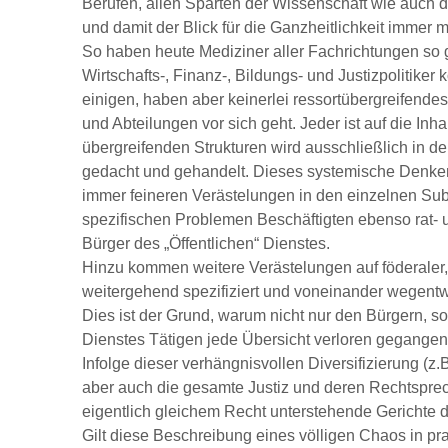
Berufen, allen Sparten der Wissenschaft wie auch d
und damit der Blick für die Ganzheitlichkeit immer 
So haben heute Mediziner aller Fachrichtungen so 
Wirtschafts-, Finanz-, Bildungs- und Justizpolitike
einigen, haben aber keinerlei ressortübergreifendes
und Abteilungen vor sich geht. Jeder ist auf die Inha
übergreifenden Strukturen wird ausschließlich in
gedacht und gehandelt. Dieses systemische Denken
immer feineren Verästelungen in den einzelnen Sub
spezifischen Problemen Beschäftigten ebenso rat- u
Bürger des „Öffentlichen“ Dienstes.
Hinzu kommen weitere Verästelungen auf föderaler
weitergehend spezifiziert und voneinander wegentw
Dies ist der Grund, warum nicht nur den Bürgern, so
Dienstes Tätigen jede Übersicht verloren gegangen 
Infolge dieser verhängnisvollen Diversifizierung (z.B.
aber auch die gesamte Justiz und deren Rechtsprech
eigentlich gleichem Recht unterstehende Gerichte d
Gilt diese Beschreibung eines völligen Chaos in pra