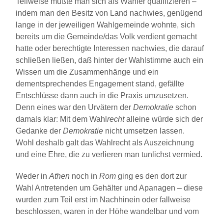
Teilweise mußte man sich als Wähler qualifizieren –
indem man den Besitz von Land nachwies, genügend
lange in der jeweiligen Wahlgemeinde wohnte, sich
bereits um die Gemeinde/das Volk verdient gemacht
hatte oder berechtigte Interessen nachwies, die darauf
schließen ließen, daß hinter der Wahlstimme auch ein
Wissen um die Zusammenhänge und ein
dementsprechendes Engagement stand, gefällte
Entschlüsse dann auch in die Praxis umzusetzen.
Denn eines war den Urvätern der
Demokratie
schon
damals klar: Mit dem Wahl
recht
alleine würde sich der
Gedanke der
Demokratie
nicht umsetzen lassen.
Wohl deshalb galt das Wahlrecht als Auszeichnung
und eine Ehre, die zu verlieren man tunlichst vermied.
Weder in
Athen
noch in
Rom
ging es den dort zur
Wahl Antretenden um Gehälter und Apanagen – diese
wurden zum Teil erst im Nachhinein oder fallweise
beschlossen, waren in der Höhe wandelbar und vom