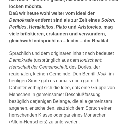
locken möchte.
Daß wir heute wohl weiter vom Ideal der
Demokratie
entfernt sind als zur Zeit eines
Solon
,
Perikles
,
Herakleitos
,
Plato
und
Aristoteles
, mag
viele brüskieren, erstaunen und verwundern,
gleichwohl entspricht es – leider – der Realität.
Sprachlich und dem originären Inhalt nach bedeutet
Demokratie
(ursprünglich aus dem
Ionischen
):
Herrschaft der Gemeinschaft
, des Dorfes, der
regionalen, kleinen Gemeinde. Den Begriff ‚
Volk
‘ im
heutigen Sinne gab es damals noch gar nicht.
Dahinter verbirgt sich die Idee, daß eine Gruppe von
Menschen in gemein­samer Beschlußfassung
bezüglich derjenigen Belange, die alle gemeinsam
angehen, entscheiden, statt sich dem Spruch einer
herrschenden Klasse oder gar eines Monarchen
(Allein-Herrschers) zu unter­werfen.