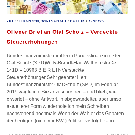
2019
/
FINANZEN, WIRTSCHAFT
/
POLITIK
/
X-NEWS
Offener Brief an Olaf Scholz – Verdeckte
Steuererhöhungen
BundesfinanzministeriumHerrn Bundesfinanzminister
Olaf Scholz (SPD)Willy-Brandt-HausWilhelmstraße
141D – 10963 B E R L I NVersteckte
SteuererhöhungenSehr geehrter Herr
Bundesfinanzminister Olaf Scholz (SPD),im Februar
2019 wagte ich, Sie anzuschreiben – und blieb, wie
erwartet – ohne Antwort. In abgewandelter, aber umso
aktuellerer Form wiederhole ich mein Schreiben
nachstehend nochmals.Wenn der Wähler das Gebaren
der heutigen (nicht nur BW-)Politiker verfolgt, kann…