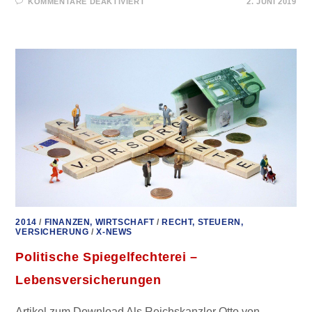
FÜR
KOMMENTARE DEAKTIVIERT
2. JUNI 2019
OFFENER
BRIEF
AN
OLAF
SCHOLZ
–
VERDECKTE
STEUERERHÖHUNGEN
2014
/
FINANZEN, WIRTSCHAFT
/
RECHT, STEUERN,
VERSICHERUNG
/
X-NEWS
Politische Spiegelfechterei –
Lebensversicherungen
Artikel zum Download Als Reichskanzler Otto von