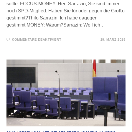
sollte. FOCUS-MONEY: Herr Sarrazin, Sie sind immer
noch SPD-Mitglied. Haben Sie für oder gegen die GroKo
gestimmt?Thilo Sarrazin: Ich habe dagegen
gestimmt.MONEY: Warum?Sarrazin: Weil ich…
FÜR
KOMMENTARE DEAKTIVIERT
29. MÄRZ 2018
FOCUS-
INTERVIEW
MIT
THILO
SARRAZIN
–
WIE
EUROPA
DEUTSCHLAND
SCHRÖPFT