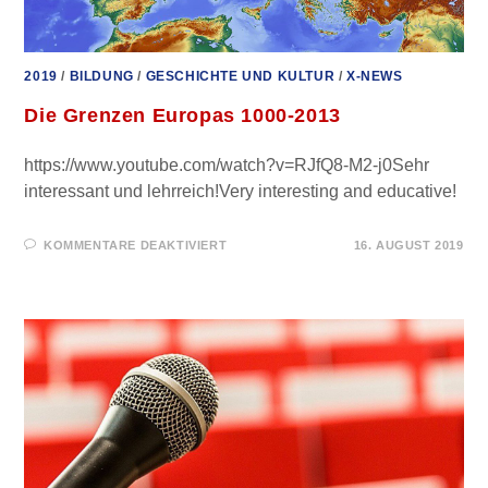
2019
/
BILDUNG
/
GESCHICHTE UND KULTUR
/
X-NEWS
Die Grenzen Europas 1000-2013
https://www.youtube.com/watch?v=RJfQ8-M2-j0Sehr
interessant und lehrreich!Very interesting and educative!
FÜR
KOMMENTARE DEAKTIVIERT
16. AUGUST 2019
DIE
GRENZEN
EUROPAS
1000-
2013