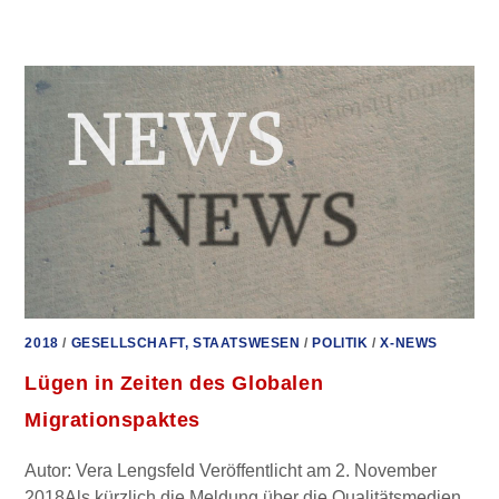
SCHULDENUHR
ALLER
EU-
LÄNDER
–
ECHTZEIT
2018
/
GESELLSCHAFT, STAATSWESEN
/
POLITIK
/
X-NEWS
Lügen in Zeiten des Globalen
Migrationspaktes
Autor: Vera Lengsfeld Veröffentlicht am 2. November
2018Als kürzlich die Meldung über die Qualitätsmedien