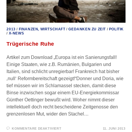
2013
/
FINANZEN, WIRTSCHAFT
/
GEDANKEN ZU ZEIT
/
POLITIK
/
X-NEWS
Trügerische Ruhe
Artikel zum Download „Europa ist ein Sanierungsfall!
Einige Staaten, wie z.B. Rumänien, Bulgarien und
Italien, sind schlicht unregierbar! Frankreich hat bisher
‚null‘ Reformbereitschaft gezeigt!“Donner und Doria, wie
tief müssen wir im Schlamassel stecken, damit diese
Binse inzwischen sogar einem EU-Energiekommissar
Günther Oettinger bewußt wird. Woher nimmt dieser
intellektuell doch recht bescheidene Zeitgenosse den
grenzenlosen Mut, wider den Stachel…
FÜR
KOMMENTARE DEAKTIVIERT
11. JUNI 2013
TRÜGERISCHE