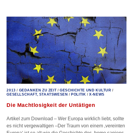
RUHE
2013
/
GEDANKEN ZU ZEIT
/
GESCHICHTE UND KULTUR
/
GESELLSCHAFT, STAATSWESEN
/
POLITIK
/
X-NEWS
Die Machtlosigkeit der Untätigen
Artikel zum Download – Wer Europa wirklich liebt, sollte
es nicht vergewaltigen –Der Traum von einem ‚vereinten
Europa‘ ist so alt wie die Geschichte des ‚homo sapiens