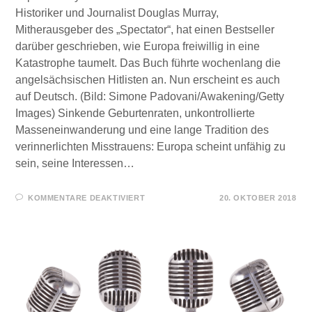
Historiker und Journalist Douglas Murray,
Mitherausgeber des „Spectator“, hat einen Bestseller
darüber geschrieben, wie Europa freiwillig in eine
Katastrophe taumelt. Das Buch führte wochenlang die
angelsächsischen Hitlisten an. Nun erscheint es auch
auf Deutsch. (Bild: Simone Padovani/Awakening/Getty
Images) Sinkende Geburtenraten, unkontrollierte
Masseneinwanderung und eine lange Tradition des
verinnerlichten Misstrauens: Europa scheint unfähig zu
sein, seine Interessen…
FÜR
KOMMENTARE DEAKTIVIERT
20. OKTOBER 2018
„DER
SELBSTMORD
EUROPAS“
–
DOUGLAS
MURRAY
IM
INTERVIEW