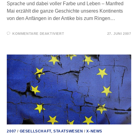
Sprache und dabei voller Farbe und Leben – Manfred
Mai erzählt die ganze Geschichte unseres Kontinents
von den Anfängen in der Antike bis zum Ringen…
FÜR
KOMMENTARE DEAKTIVIERT
27. JUNI 2007
FÜR
SIE
GELESEN
–
EUROPÄISCHE
GESCHICHTE
2007
/
GESELLSCHAFT, STAATSWESEN
/
X-NEWS