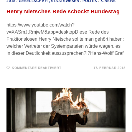
2018
/
GESELLSCHAFT, STAATSWESEN
/
POLITIK
/
X-NEWS
Henry Nietsches Rede schockt Bundestag
https://www.youtube.com/watch?
v=XASmJtRmjwM&app=desktopDiese Rede des
Fraktionslosen Henry Nietsche sollte man gehört haben;
welcher Vertreter der Systemparteien würde wagen, es
in dieser Deutlichkeit auszusprechen?!?Hans-Wolff Graf
FÜR
KOMMENTARE DEAKTIVIERT
17. FEBRUAR 2018
HENRY
NIETSCHES
REDE
SCHOCKT
BUNDESTAG