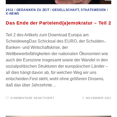
2011
/
GEDANKEN ZU ZEIT
/
GESELLSCHAFT, STAATSWESEN
/
X-NEWS
Das Ende der Parteiend(a)emokratur – Teil 2
Teil 2 des Artikels zum Download Europa am
ScheidewegDas Schicksal des EURO, der Schulden-,
Banken- und Wirtschaftskrise, der
Wettbewerbsfähigkeiten der nationalen Ökonomien wie
auch der Eurozone insgesamt sowie der Wandel in den
sozialpolitischen Strukturen der europäischen Länder –
all dies hängt davon ab, für welchen Weg wir uns
entscheiden.Fest steht, wohl ohne größeren Dissens,
daß das über Jahrzehnte…
FÜR
KOMMENTARE DEAKTIVIERT
7. NOVEMBER 2011
DAS
ENDE
DER
PARTEIEND(A)EMOKRATUR
–