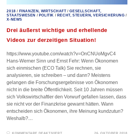
2018
/
FINANZEN, WIRTSCHAFT
/
GESELLSCHAFT,
STAATSWESEN
/
POLITIK
/
RECHT, STEUERN, VERSICHERUNG
/
X-NEWS
Drei äußerst wichtige und erhellende
Videos zur derzeitigen Situation!
https://www.youtube.com/watch?v=OnCNUoMgvC4
Hans-Werner Sinn und Ernst Fehr: Wenn Ökonomen
sich einmischen (ECO Talk) Sie rechnen, sie
analysieren, sie schreiben – und dann? Meistens
gelangen die Forschungsergebnisse von Ökonomen
nicht in die breite Öffentlichkeit. Seit 10 Jahren müssen
sich Volkswirtschaftler den Vorwurf gefallen lassen, dass
sie nicht vor der Finanzkrise gewarnt hätten. Wann
entscheiden sich Ökonomen, ihre Meinung kundzutun?
Weshalb?…
FÜR
KOMMENTARE DEAKTIVIERT
26. OKTOBER 2018