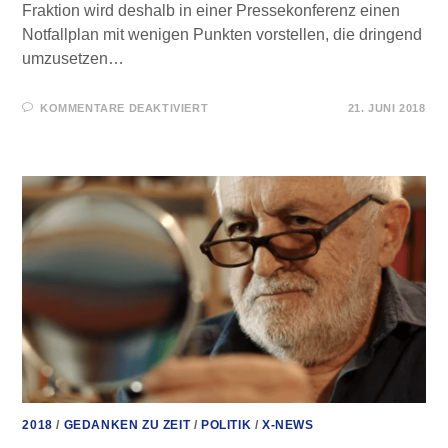
Fraktion wird deshalb in einer Pressekonferenz einen
Notfallplan mit wenigen Punkten vorstellen, die dringend
umzusetzen…
FÜR
KOMMENTARE DEAKTIVIERT
21. JUNI 2018
WIR
BRAUCHEN
KEINEN
MASTER-,
SONDERN
EINEN
NOTFALLPLAN!
2018
/
GEDANKEN ZU ZEIT
/
POLITIK
/
X-NEWS