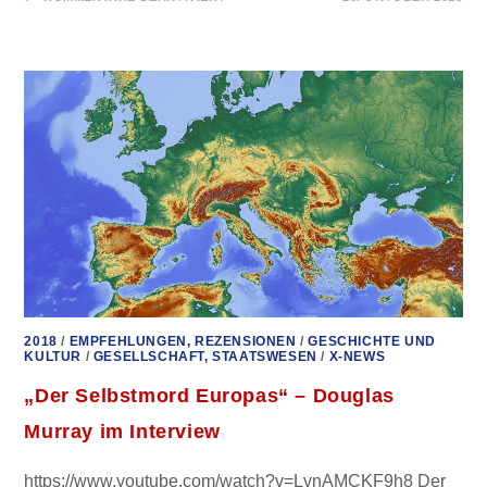
DREI
ÄUSSERST W
ICHTIGE U
ND
ERHELLENDE V
IDEOS Z
UR D
ERZEITIGEN S
ITUATION!
2018
/
EMPFEHLUNGEN, REZENSIONEN
/
GESCHICHTE UND
KULTUR
/
GESELLSCHAFT, STAATSWESEN
/
X-NEWS
„Der Selbstmord Europas“ – Douglas
Murray im Interview
https://www.youtube.com/watch?v=LvnAMCKF9h8 Der