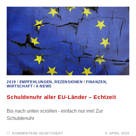
LUXEMBURG-
STRASSBURG –
V
ORTRAG
2019
/
EMPFEHLUNGEN, REZENSIONEN
/
FINANZEN,
WIRTSCHAFT
/
X-NEWS
Schuldenuhr aller EU-Länder – Echtzeit
Bis nach unten scrollen - einfach nur irre! Zur
Schuldenuhr
FÜR
KOMMENTARE DEAKTIVIERT
9. APRIL 2019