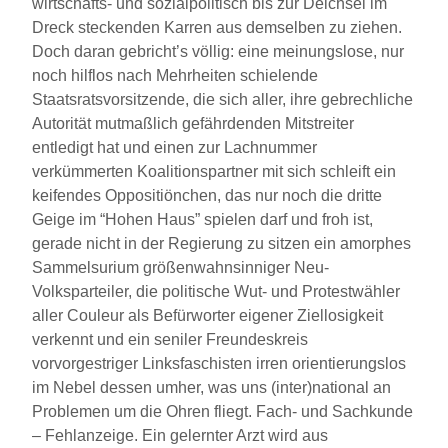
wirtschafts- und sozialpolitisch bis zur Deichsel im
Dreck steckenden Karren aus demselben zu ziehen.
Doch daran gebricht’s völlig: eine meinungslose, nur
noch hilflos nach Mehrheiten schielende
Staatsratsvorsitzende, die sich aller, ihre gebrechliche
Autorität mutmaßlich gefährdenden Mitstreiter
entledigt hat und einen zur Lachnummer
verkümmerten Koalitionspartner mit sich schleift ein
keifendes Oppositiönchen, das nur noch die dritte
Geige im “Hohen Haus” spielen darf und froh ist,
gerade nicht in der Regierung zu sitzen ein amorphes
Sammelsurium größenwahnsinniger Neu-
Volksparteiler, die politische Wut- und Protestwähler
aller Couleur als Befürworter eigener Ziellosigkeit
verkennt und ein seniler Freundeskreis
vorvorgestriger Linksfaschisten irren orientierungslos
im Nebel dessen umher, was uns (inter)national an
Problemen um die Ohren fliegt. Fach- und Sachkunde
– Fehlanzeige. Ein gelernter Arzt wird aus