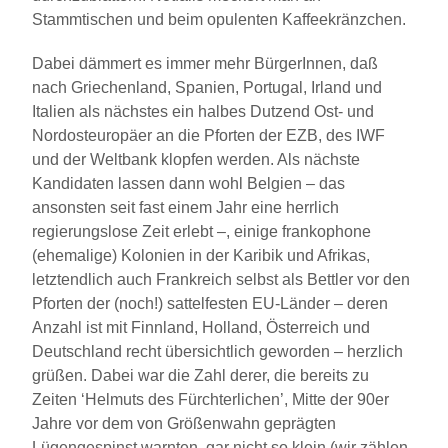
Stammtischen und beim opulenten Kaffeekränzchen.
Dabei dämmert es immer mehr BürgerInnen, daß
nach Griechenland, Spanien, Portugal, Irland und
Italien als nächstes ein halbes Dutzend Ost- und
Nordosteuropäer an die Pforten der EZB, des IWF
und der Weltbank klopfen werden. Als nächste
Kandidaten lassen dann wohl Belgien – das
ansonsten seit fast einem Jahr eine herrlich
regierungslose Zeit erlebt –, einige frankophone
(ehemalige) Kolonien in der Karibik und Afrikas,
letztendlich auch Frankreich selbst als Bettler vor den
Pforten der (noch!) sattelfesten EU-Länder – deren
Anzahl ist mit Finnland, Holland, Österreich und
Deutschland recht übersichtlich geworden – herzlich
grüßen. Dabei war die Zahl derer, die bereits zu
Zeiten ‘Helmuts des Fürchterlichen’, Mitte der 90er
Jahre vor dem von Größenwahn geprägten
Lügengespinst warnten, gar nicht so klein (wir zählen