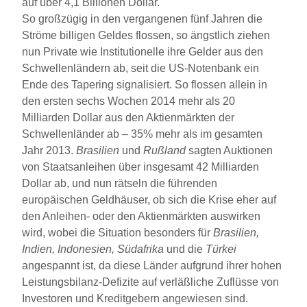
auf über 4,1 Billionen Dollar.
So großzügig in den vergangenen fünf Jahren die
Ströme billigen Geldes flossen, so ängstlich ziehen
nun Private wie Institutionelle ihre Gelder aus den
Schwellenländern ab, seit die US-Notenbank ein
Ende des Tapering signalisiert. So flossen allein in
den ersten sechs Wochen 2014 mehr als 20
Milliarden Dollar aus den Aktienmärkten der
Schwellenländer ab – 35% mehr als im gesamten
Jahr 2013.
Brasilien
und
Rußland
sagten Auktionen
von Staatsanleihen über insgesamt 42 Milliarden
Dollar ab, und nun rätseln die führenden
europäischen Geldhäuser, ob sich die Krise eher auf
den Anleihen- oder den Aktienmärkten auswirken
wird, wobei die Situation besonders für
Brasilien,
Indien, Indonesien, Südafrika
und die
Türkei
angespannt ist, da diese Länder aufgrund ihrer hohen
Leistungsbilanz-Defizite auf verläßliche Zuflüsse von
Investoren und Kreditgebern angewiesen sind.