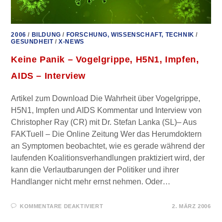
2006
/
BILDUNG
/
FORSCHUNG, WISSENSCHAFT, TECHNIK
/
GESUNDHEIT
/
X-NEWS
Keine Panik – Vogelgrippe, H5N1, Impfen,
AIDS – Interview
Artikel zum Download Die Wahrheit über Vogelgrippe,
H5N1, Impfen und AIDS Kommentar und Interview von
Christopher Ray (CR) mit Dr. Stefan Lanka (SL)– Aus
FAKTuell – Die Online Zeitung Wer das Herumdoktern
an Symptomen beobachtet, wie es gerade während der
laufenden Koalitionsverhandlungen praktiziert wird, der
kann die Verlautbarungen der Politiker und ihrer
Handlanger nicht mehr ernst nehmen. Oder…
FÜR
KOMMENTARE DEAKTIVIERT
2. MÄRZ 2006
KEINE
PANIK