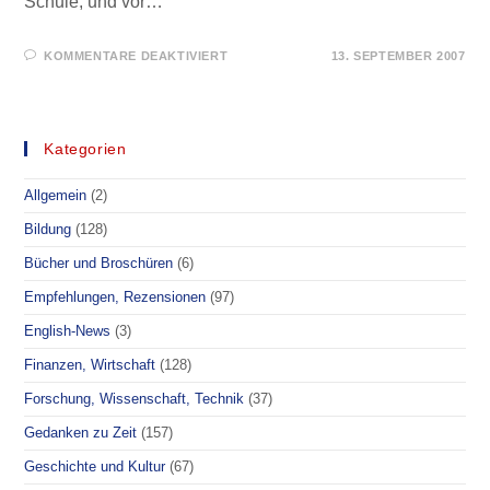
Schule, und vor…
FÜR
KOMMENTARE DEAKTIVIERT
13. SEPTEMBER 2007
FÜR
SIE
GELESEN
–
WAHRHEIT
UND
Kategorien
RECHT
Allgemein
(2)
Bildung
(128)
Bücher und Broschüren
(6)
Empfehlungen, Rezensionen
(97)
English-News
(3)
Finanzen, Wirtschaft
(128)
Forschung, Wissenschaft, Technik
(37)
Gedanken zu Zeit
(157)
Geschichte und Kultur
(67)