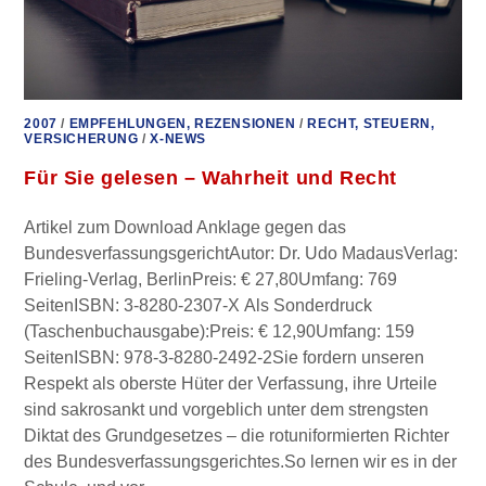
2007
/
EMPFEHLUNGEN, REZENSIONEN
/
RECHT, STEUERN,
VERSICHERUNG
/
X-NEWS
Für Sie gelesen – Wahrheit und Recht
Artikel zum Download Anklage gegen das
BundesverfassungsgerichtAutor: Dr. Udo MadausVerlag:
Frieling-Verlag, BerlinPreis: € 27,80Umfang: 769
SeitenISBN: 3-8280-2307-X Als Sonderdruck
(Taschenbuchausgabe):Preis: € 12,90Umfang: 159
SeitenISBN: 978-3-8280-2492-2Sie fordern unseren
Respekt als oberste Hüter der Verfassung, ihre Urteile
sind sakrosankt und vorgeblich unter dem strengsten
Diktat des Grundgesetzes – die rotuniformierten Richter
des Bundesverfassungsgerichtes.So lernen wir es in der