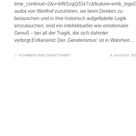
time_continue=2&v=bWSzgQ31k7c&feature=emb_logoC
audia von Werthof zuzuhören, sie beim Denken zu
belauschen und in ihre historisch aufgefädelte Logik
einzutauchen, sind ein intellektueller wie emotionaler
Genuß – bei all der Tragik, die sich dahinter
verbirgt.Entlarvend: Der ‚Genderismus‘ ist in Wahrheit…
FÜR
KOMMENTARE DEAKTIVIERT
9. AUGUST 20
PATRIARCHATSKRITIK
DER
KAPITALISTISCHE
GESELLSCHAFT