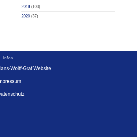
2019
(103)
2020
(37)
Infos
ans-Wolff-Graf Website
mpressum
atenschutz