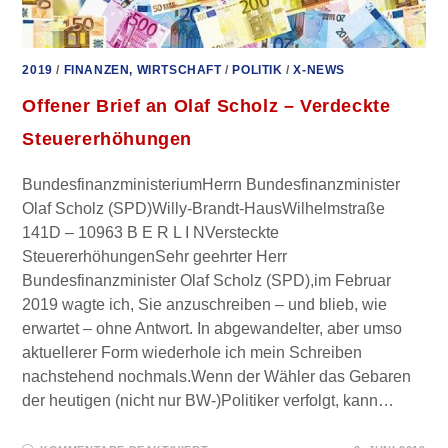
2019
/
FINANZEN, WIRTSCHAFT
/
POLITIK
/
X-NEWS
Offener Brief an Olaf Scholz – Verdeckte
Steuererhöhungen
BundesfinanzministeriumHerrn Bundesfinanzminister
Olaf Scholz (SPD)Willy-Brandt-HausWilhelmstraße
141D – 10963 B E R L I NVersteckte
SteuererhöhungenSehr geehrter Herr
Bundesfinanzminister Olaf Scholz (SPD),im Februar
2019 wagte ich, Sie anzuschreiben – und blieb, wie
erwartet – ohne Antwort. In abgewandelter, aber umso
aktuellerer Form wiederhole ich mein Schreiben
nachstehend nochmals.Wenn der Wähler das Gebaren
der heutigen (nicht nur BW-)Politiker verfolgt, kann…