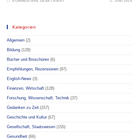
FÜR
KOMMENTARE DEAKTIVIERT
2. JUNI 2019
OFFENER
BRIEF
AN
OLAF
SCHOLZ
–
Kategorien
VERDECKTE
STEUERERHÖHUNGEN
Allgemein
(2)
Bildung
(128)
Bücher und Broschüren
(6)
Empfehlungen, Rezensionen
(97)
English-News
(3)
Finanzen, Wirtschaft
(128)
Forschung, Wissenschaft, Technik
(37)
Gedanken zu Zeit
(157)
Geschichte und Kultur
(67)
Gesellschaft, Staatswesen
(155)
Gesundheit
(66)