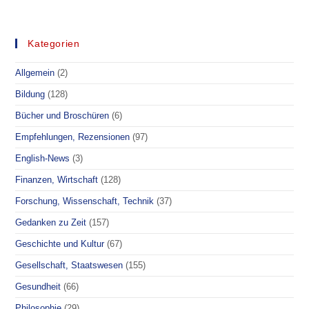
ATOMKRAFT,
DIE
GRÜNEN,
UND
WAS
Kategorien
AUS
DER
CDU
Allgemein
(2)
GEWORDEN
IST
Bildung
(128)
Bücher und Broschüren
(6)
Empfehlungen, Rezensionen
(97)
English-News
(3)
Finanzen, Wirtschaft
(128)
Forschung, Wissenschaft, Technik
(37)
Gedanken zu Zeit
(157)
Geschichte und Kultur
(67)
Gesellschaft, Staatswesen
(155)
Gesundheit
(66)
Philosophie
(29)