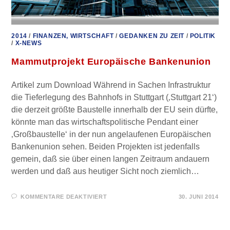
2014
/
FINANZEN, WIRTSCHAFT
/
GEDANKEN ZU ZEIT
/
POLITIK
/
X-NEWS
Mammutprojekt Europäische Bankenunion
Artikel zum Download Während in Sachen Infrastruktur
die Tieferlegung des Bahnhofs in Stuttgart (‚Stuttgart 21‘)
die derzeit größte Baustelle innerhalb der EU sein dürfte,
könnte man das wirtschaftspolitische Pendant einer
‚Großbaustelle‘ in der nun angelaufenen Europäischen
Bankenunion sehen. Beiden Projekten ist jedenfalls
gemein, daß sie über einen langen Zeitraum andauern
werden und daß aus heutiger Sicht noch ziemlich…
FÜR
KOMMENTARE DEAKTIVIERT
30. JUNI 2014
MAMMUTPROJEKT
EUROPÄISCHE
BANKENUNION