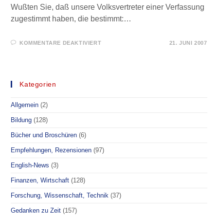
Wußten Sie, daß unsere Volksvertreter einer Verfassung
zugestimmt haben, die bestimmt:…
FÜR
KOMMENTARE DEAKTIVIERT
21. JUNI 2007
MEHR
DEMOKRATIE!
–
„VERTRAG
ÜBER
EINE
Kategorien
VERFASSUNG
VON
EUROPA“
Allgemein
(2)
Bildung
(128)
Bücher und Broschüren
(6)
Empfehlungen, Rezensionen
(97)
English-News
(3)
Finanzen, Wirtschaft
(128)
Forschung, Wissenschaft, Technik
(37)
Gedanken zu Zeit
(157)