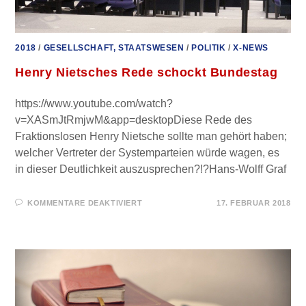
2018
/
GESELLSCHAFT, STAATSWESEN
/
POLITIK
/
X-NEWS
Henry Nietsches Rede schockt Bundestag
https://www.youtube.com/watch?
v=XASmJtRmjwM&app=desktopDiese Rede des
Fraktionslosen Henry Nietsche sollte man gehört haben;
welcher Vertreter der Systemparteien würde wagen, es
in dieser Deutlichkeit auszusprechen?!?Hans-Wolff Graf
FÜR
KOMMENTARE DEAKTIVIERT
17. FEBRUAR 2018
HENRY
NIETSCHES
REDE
SCHOCKT
BUNDESTAG