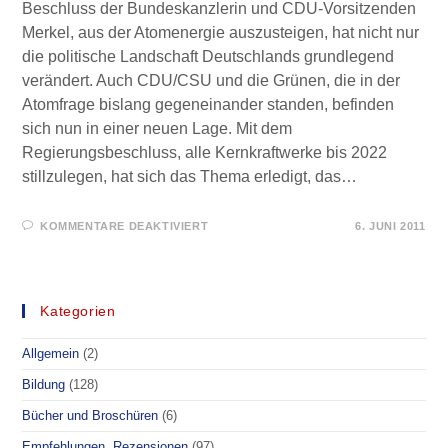
Beschluss der Bundeskanzlerin und CDU-Vorsitzenden
Merkel, aus der Atomenergie auszusteigen, hat nicht nur
die politische Landschaft Deutschlands grundlegend
verändert. Auch CDU/CSU und die Grünen, die in der
Atomfrage bislang gegeneinander standen, befinden
sich nun in einer neuen Lage. Mit dem
Regierungsbeschluss, alle Kernkraftwerke bis 2022
stillzulegen, hat sich das Thema erledigt, das…
FÜR
KOMMENTARE DEAKTIVIERT
6. JUNI 2011
DIE
ATOMKRAFT,
DIE
GRÜNEN,
UND
WAS
Kategorien
AUS
DER
CDU
Allgemein
(2)
GEWORDEN
IST
Bildung
(128)
Bücher und Broschüren
(6)
Empfehlungen, Rezensionen
(97)