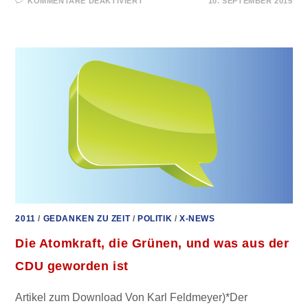
KOMMENTARE DEAKTIVIERT
10. SEPTEMBER 2015
FÜR
SIE
GELESEN
–
DIE
GRÜNEN:
ZWISCHEN
KINDERSEX,
KRIEGSHETZTE
UND
ZWANGSBEGLÜCKUNG
2011
/
GEDANKEN ZU ZEIT
/
POLITIK
/
X-NEWS
Die Atomkraft, die Grünen, und was aus der
CDU geworden ist
Artikel zum Download Von Karl Feldmeyer)*Der