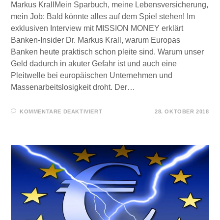
Markus KrallMein Sparbuch, meine Lebensversicherung,
mein Job: Bald könnte alles auf dem Spiel stehen! Im
exklusiven Interview mit MISSION MONEY erklärt
Banken-Insider Dr. Markus Krall, warum Europas
Banken heute praktisch schon pleite sind. Warum unser
Geld dadurch in akuter Gefahr ist und auch eine
Pleitwelle bei europäischen Unternehmen und
Massenarbeitslosigkeit droht. Der…
FÜR
KOMMENTARE DEAKTIVIERT
28. OKTOBER 2018
WARUM
WIR
ALLES
VERLIEREN
WERDEN
–
BANKEN-
INSIDER
VERRÄT
DIE
GRÜNDE