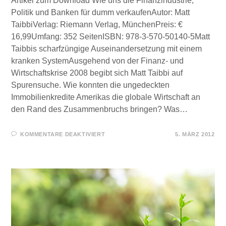
Artikel zum Download Wie uns die Finanzindustrie,
Politik und Banken für dumm verkaufenAutor: Matt
TaibbiVerlag: Riemann Verlag, MünchenPreis: €
16,99Umfang: 352 SeitenISBN: 978-3-570-50140-5Matt
Taibbis scharfzüngige Auseinandersetzung mit einem
kranken SystemAusgehend von der Finanz- und
Wirtschaftskrise 2008 begibt sich Matt Taibbi auf
Spurensuche. Wie konnten die ungedeckten
Immobilienkredite Amerikas die globale Wirtschaft an
den Rand des Zusammenbruchs bringen? Was…
FÜR
KOMMENTARE DEAKTIVIERT
5. MÄRZ 2012
FÜR
SIE
GELESEN
–
KLEPTOPIA