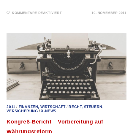
FÜR
KOMMENTARE DEAKTIVIERT
10. NOVEMBER 2011
FLUCHT
IN
SACHWERTE
–
DAS
SACHWERTPHANTOM
2011
/
FINANZEN, WIRTSCHAFT
/
RECHT, STEUERN,
VERSICHERUNG
/
X-NEWS
Kongreß-Bericht – Vorbereitung auf
Währungsreform