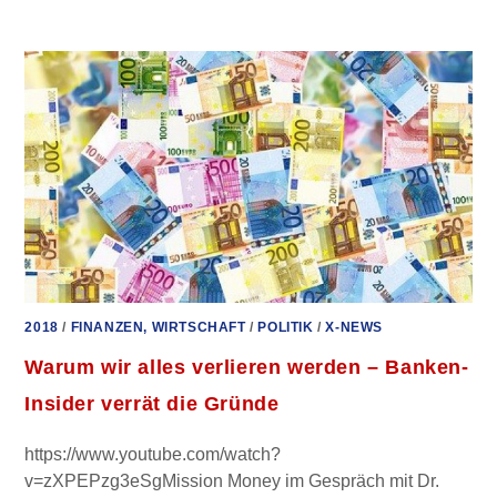
OTTE:
DEUTSCHLAND
MUSS
RAUS
AUS
DEM
EURO
–
SONST
SIND
WIR
BALD
PLEITE
2018
/
FINANZEN, WIRTSCHAFT
/
POLITIK
/
X-NEWS
Warum wir alles verlieren werden – Banken-
Insider verrät die Gründe
https://www.youtube.com/watch?
v=zXPEPzg3eSgMission Money im Gespräch mit Dr.