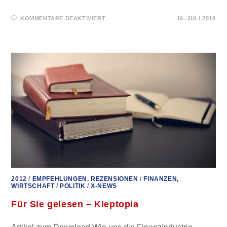
FÜR
KOMMENTARE DEAKTIVIERT
16. JULI 2018
TARGET
2
IST
KEIN
NEUES
MODELL
VON
PORSCHE!
EINE
MILLION
EURO
SCHULDEN
PRO
MINUTE
FÜR
DEUTSCHLAND
2012
/
EMPFEHLUNGEN, REZENSIONEN
/
FINANZEN,
WIRTSCHAFT
/
POLITIK
/
X-NEWS
Für Sie gelesen – Kleptopia