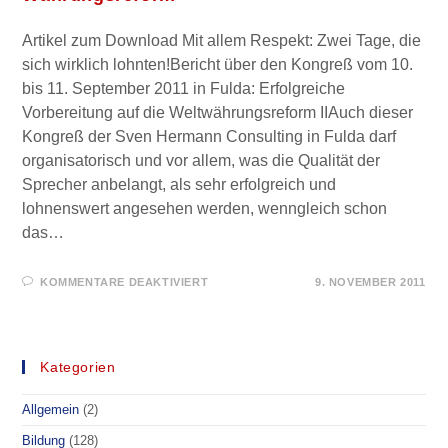
Artikel zum Download Mit allem Respekt: Zwei Tage, die
sich wirklich lohnten!Bericht über den Kongreß vom 10.
bis 11. September 2011 in Fulda: Erfolgreiche
Vorbereitung auf die Weltwährungsreform IIAuch dieser
Kongreß der Sven Hermann Consulting in Fulda darf
organisatorisch und vor allem, was die Qualität der
Sprecher anbelangt, als sehr erfolgreich und
lohnenswert angesehen werden, wenngleich schon
das…
FÜR
KOMMENTARE DEAKTIVIERT
9. NOVEMBER 2011
KONGRESS-B
ERICHT –
V
ORBEREITUNG A
UF W
ÄHRUNGSREFORM
Kategorien
Allgemein
(2)
Bildung
(128)