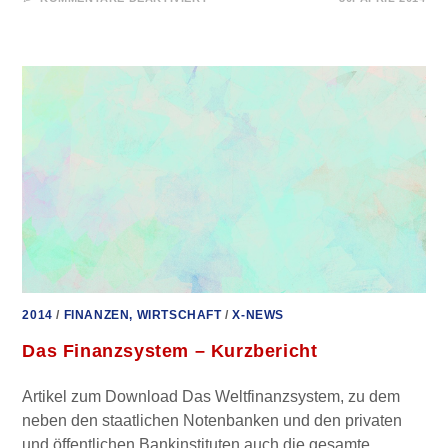
BERICHT
VON
DER
MORNINGSTAR
INVESTMENT
CONFERENCE
–
MÄRZ
2014
2014
/
FINANZEN, WIRTSCHAFT
/
X-NEWS
Das Finanzsystem – Kurzbericht
Artikel zum Download Das Weltfinanzsystem, zu dem
neben den staatlichen Notenbanken und den privaten
und öffentlichen Bankinstituten auch die gesamte