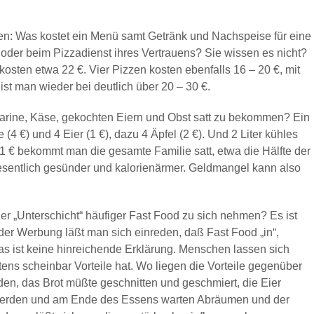
den: Was kostet ein Menü samt Getränk und Nachspeise für eine
. oder beim Pizzadienst ihres Vertrauens? Sie wissen es nicht?
sten etwa 22 €. Vier Pizzen kosten ebenfalls 16 – 20 €, mit
st man wieder bei deutlich über 20 – 30 €.
rgarine, Käse, gekochten Eiern und Obst satt zu bekommen? Ein
(4 €) und 4 Eier (1 €), dazu 4 Äpfel (2 €). Und 2 Liter kühles
1 € bekommt man die gesamte Familie satt, etwa die Hälfte der
sentlich gesünder und kalorienärmer. Geldmangel kann also
der „Unterschicht“ häufiger Fast Food zu sich nehmen? Es ist
 der Werbung läßt man sich einreden, daß Fast Food „in“,
 das ist keine hinreichende Erklärung. Menschen lassen sich
tens scheinbar Vorteile hat. Wo liegen die Vorteile gegenüber
n, das Brot müßte geschnitten und geschmiert, die Eier
erden und am Ende des Essens warten Abräumen und der