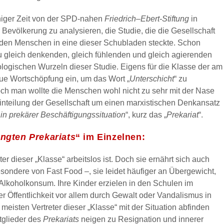
 einiger Zeit von der SPD-nahen
Friedrich
–
Ebert-Stiftung
in
Bevölkerung zu analysieren, die Studie, die die Gesellschaft
 jeden Menschen in eine dieser Schubladen steckte. Schon
 gleich denkenden, gleich fühlenden und gleich agierenden
logischen Wurzeln dieser Studie. Eigens für die Klasse der am
eue Wortschöpfung ein, um das Wort „
Unterschicht
“ zu
och man wollte die Menschen wohl nicht zu sehr mit der Nase
einteilung der Gesellschaft um einen marxistischen Denkansatz
in prekärer Beschäftigungssituation
“, kurz das „
Prekariat
“.
ngten Prekariats
“ im Einzelnen:
er dieser „Klasse“ arbeitslos ist. Doch sie ernährt sich auch
esondere von Fast Food –, sie leidet häufiger an Übergewicht,
Alkoholkonsum. Ihre Kinder erzielen in den Schulen im
er Öffentlichkeit vor allem durch Gewalt oder Vandalismus in
meisten Vertreter dieser „Klasse“ mit der Situation abfinden
tglieder des
Prekariats
neigen zu Resignation und innerer