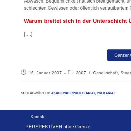
Abwasch. Bequemlichkeit hat sich breit gemacht, un
schlechten Gewissen oder öffentlich verlautbarte
Warum breitet sich in der Unterschicht
[….]
Ganzer 
16. Januar 2007
2007
/
Gesellschaft, Sta
SCHLAGWÖRTER
:
AKADEMIKERPROLETARIAT
,
PREKARIAT
Kontakt
PERSPEKTIVEN ohne Grenze