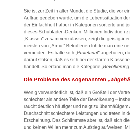
Sie ist zur Zeit in aller Munde, die Studie, die vor
Auftrag gegeben wurde, um die Lebenssituation der 
der Einfachheit halber in Kategorien sortierte und
dieses Schubladen-Denken, Millionen Individuen zu
„Klassen“ zusammenzufassen, zeigt die geistig-ideo
meisten von „Armut“ Betroffenen führte man eine n
vermeiden. Es hätte sich „
Proletariat
“ angeboten, d
darauf stoßen, daß es sich bei der starren Klassen
handelt. So erfand man die Kategorie „
Bevölkerung 
Die Probleme des sogenannten „
abgehä
Wenig verwunderlich ist, daß ein Großteil der Vertret
schlechter als andere Teile der Bevölkerung – insb
raucht deutlich häufiger und neigt zu übermäßigem 
Durchschnitt schlechtere Leistungen und treten in d
Erscheinung. Das Schlimmste aber ist, daß sich die 
und keinen Willen mehr zum Aufstieg aufweisen. Mi