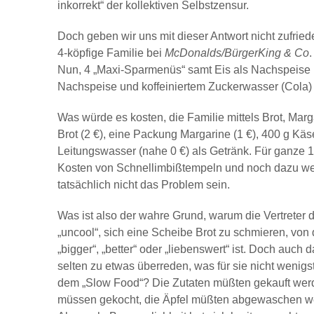
inkorrekt“ der kollektiven Selbstzensur.
Doch geben wir uns mit dieser Antwort nicht zufrie
4-köpfige Familie bei
McDonalds/BürgerKing & Co
Nun, 4 „Maxi-Sparmenüs“ samt Eis als Nachspeise ko
Nachspeise und koffeiniertem Zuckerwasser (Cola) i
Was würde es kosten, die Familie mittels Brot, Ma
Brot (2 €), eine Packung Margarine (1 €), 400 g Käse 
Leitungswasser (nahe 0 €) als Getränk. Für ganze 1
Kosten von Schnellimbißtempeln und noch dazu we
tatsächlich nicht das Problem sein.
Was ist also der wahre Grund, warum die Vertreter 
„uncool“, sich eine Scheibe Brot zu schmieren, von
„bigger“, „better“ oder „liebenswert“ ist. Doch auch
selten zu etwas überreden, was für sie nicht wenigs
dem „Slow Food“? Die Zutaten müßten gekauft werde
müssen gekocht, die Äpfel müßten abgewaschen w