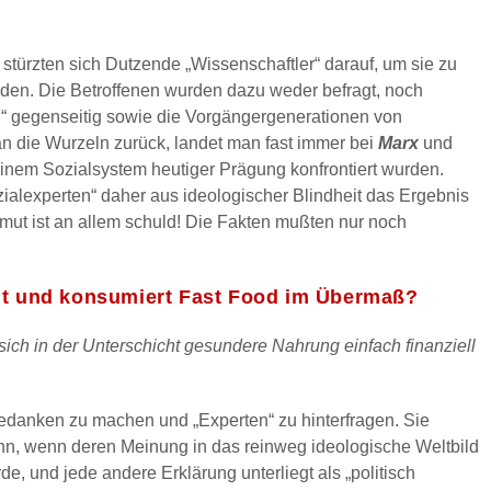
, stürzten sich Dutzende „Wissenschaftler“ darauf, um sie zu
nden. Die Betroffenen wurden dazu weder befragt, noch
ten“ gegenseitig sowie die Vorgängergenerationen von
an die Wurzeln zurück, landet man fast immer bei
Marx
und
 einem Sozialsystem heutiger Prägung konfrontiert wurden.
zialexperten“ daher aus ideologischer Blindheit das Ergebnis
rmut ist an allem schuld! Die Fakten mußten nur noch
ht und konsumiert Fast Food im Übermaß?
ich in der Unterschicht gesundere Nahrung einfach finanziell
edanken zu machen und „Experten“ zu hinterfragen. Sie
nn, wenn deren Meinung in das reinweg ideologische Weltbild
de, und jede andere Erklärung unterliegt als „politisch