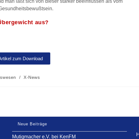
d man läßt sich von dieser stärker beeinflussen als vom
m Gesundheitsbewußtsein.
 Übergewicht aus?
Artikel zum Download
atswesen
/
X-News
Neue Beiträge
H
Mutigmacher e.V. bei KenFM