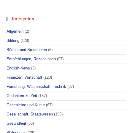
WÄRE,
WENN
DER
TUMOR
GAR
Kategorien
NICHT
DAS
PROBLEM
Allgemein
(2)
IST?
–
LOTHAR
Bildung
(128)
HIRNEISE
Bücher und Broschüren
(6)
Empfehlungen, Rezensionen
(97)
English-News
(3)
Finanzen, Wirtschaft
(128)
Forschung, Wissenschaft, Technik
(37)
Gedanken zu Zeit
(157)
Geschichte und Kultur
(67)
Gesellschaft, Staatswesen
(155)
Gesundheit
(66)
Philosophie
(29)