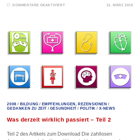
FÜR
KOMMENTARE DEAKTIVIERT
21. MÄRZ 2018
WIRTSCHAFTSFASCHISMUS
–
VORTRAG
UND
INTERVIEW
MIT
EX-
WELTBANKER
PETER
KOENIG
2008
/
BILDUNG
/
EMPFEHLUNGEN, REZENSIONEN
/
GEDANKEN ZU ZEIT
/
GESUNDHEIT
/
POLITIK
/
X-NEWS
Was derzeit wirklich passiert – Teil 2
Teil 2 des Artikels zum Download Die zahllosen