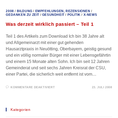
2008
/
BILDUNG
/
EMPFEHLUNGEN, REZENSIONEN
/
GEDANKEN ZU ZEIT
/
GESUNDHEIT
/
POLITIK
/
X-NEWS
Was derzeit wirklich passiert – Teil 1
Teil 1 des Artikels zum Download Ich bin 38 Jahre alt
und Allgemeinarzt mit einer gut gehenden
Hausarztpraxis in Neuötting, Oberbayern, geistig gesund
und ein völlig normaler Bürger mit einer Lebensgefährtin
und einem 15 Monate alten Sohn. Ich bin seit 12 Jahren
Gemeinderat und seit sechs Jahren Kreisrat der CSU,
einer Partei, die sicherlich weit entfernt ist vom…
FÜR
KOMMENTARE DEAKTIVIERT
23. JULI 2008
WAS
DERZEIT
WIRKLICH
PASSIERT
–
TEIL
Kategorien
1