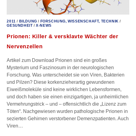
2011
/
BILDUNG
/
FORSCHUNG, WISSENSCHAFT, TECHNIK
/
GESUNDHEIT
/
X-NEWS
Prionen: Killer & versklavte Wächter der
Nervenzellen
Artikel zum Download Prionen sind ein großes
Mysterium und Faszinosum in der neurologischen
Forschung. Was unterscheidet sie von Viren, Bakterien
und Pilzen? Diese korkenzieherartig gewundenen
Eiweißmoleküle sind keine wirklichen Lebensformen,
und doch haben sie einen einzigartigen, ja unheimlichen
Vermehrungstrick – und – offensichtlich die „Lizenz zum
Töten“. Nachgewiesen wurden pathologische Prionen in
sezierten Gehirnen verstorbener Demenzpatienten. Auch
Viren…