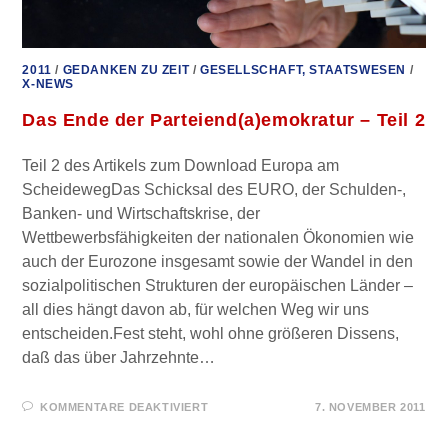
2011
/
GEDANKEN ZU ZEIT
/
GESELLSCHAFT, STAATSWESEN
/
X-NEWS
Das Ende der Parteiend(a)emokratur – Teil 2
Teil 2 des Artikels zum Download Europa am
ScheidewegDas Schicksal des EURO, der Schulden-,
Banken- und Wirtschaftskrise, der
Wettbewerbsfähigkeiten der nationalen Ökonomien wie
auch der Eurozone insgesamt sowie der Wandel in den
sozialpolitischen Strukturen der europäischen Länder –
all dies hängt davon ab, für welchen Weg wir uns
entscheiden.Fest steht, wohl ohne größeren Dissens,
daß das über Jahrzehnte…
FÜR
KOMMENTARE DEAKTIVIERT
7. NOVEMBER 2011
DAS
ENDE
DER