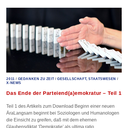
PARTEIEND(A)EMOKRATUR
–
TEIL
2
2011
/
GEDANKEN ZU ZEIT
/
GESELLSCHAFT, STAATSWESEN
/
X-NEWS
Das Ende der Parteiend(a)emokratur – Teil 1
Teil 1 des Artikels zum Download Beginn einer neuen
ÄraLangsam beginnt bei Soziologen und Humanologen
die Einsicht zu greifen, daß mit dem ehernen
Glaubensdiktat ‘Demokratie’ als ultima ratio