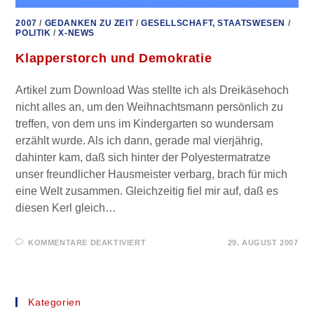
2007
/
GEDANKEN ZU ZEIT
/
GESELLSCHAFT, STAATSWESEN
/
POLITIK
/
X-NEWS
Klapperstorch und Demokratie
Artikel zum Download Was stellte ich als Dreikäsehoch
nicht alles an, um den Weihnachtsmann persönlich zu
treffen, von dem uns im Kindergarten so wundersam
erzählt wurde. Als ich dann, gerade mal vierjährig,
dahinter kam, daß sich hinter der Polyestermatratze
unser freundlicher Hausmeister verbarg, brach für mich
eine Welt zusammen. Gleichzeitig fiel mir auf, daß es
diesen Kerl gleich…
FÜR
KOMMENTARE DEAKTIVIERT
29. AUGUST 2007
KLAPPERSTORCH
UND
DEMOKRATIE
Kategorien