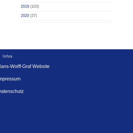
2019
(103)
2020
(37)
Infos
ans-Wolff-Graf Website
mpressum
atenschutz