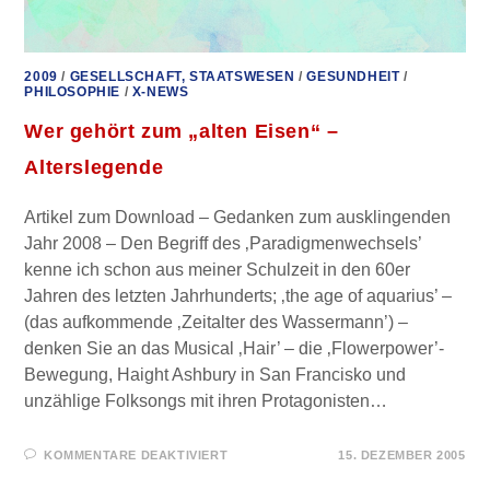
2009
/
GESELLSCHAFT, STAATSWESEN
/
GESUNDHEIT
/
PHILOSOPHIE
/
X-NEWS
Wer gehört zum „alten Eisen“ –
Alterslegende
Artikel zum Download – Gedanken zum ausklingenden
Jahr 2008 – Den Begriff des ‚Paradigmenwechsels’
kenne ich schon aus meiner Schulzeit in den 60er
Jahren des letzten Jahrhunderts; ‚the age of aquarius’ –
(das aufkommende ‚Zeitalter des Wassermann’) –
denken Sie an das Musical ‚Hair’ – die ‚Flowerpower’-
Bewegung, Haight Ashbury in San Francisko und
unzählige Folksongs mit ihren Protagonisten…
FÜR
KOMMENTARE DEAKTIVIERT
15. DEZEMBER 2005
WER
GEHÖRT