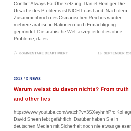
Conflict Always FailÜbersetzung: Daniel Heiniger Die
Ursache des Problems ist NICHT das Land. Nach dem
Zusammenbruch des Osmanischen Reiches wurden
mehrere arabische Nationen durch Ermächtigung
gegründet. Die arabische Welt akzeptierte dies ohne
Probleme, da es…
FÜR
KOMMENTARE DEAKTIVIERT
15. SEPTEMBER 20
LÖSUNGEN
FÜR
DEN
ARABISCH-
ISRAELISCHEN
KONFLIKT
2018
/
X-NEWS
SCHEITERN
–
GRÜNDE
Warum weisst du davon nichts? From truth
and other lies
https://www.youtube.com/watch?v=3SXeyhnhPrc Kolleg
David Sheen lebt gefährlich. Darüber haben Sie in
deutschen Medien mit Sicherheit noch nie etwas gelesen