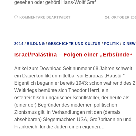
gesehen oder gehört! Hans-Wolff Graf
FÜR
KOMMENTARE DEAKTIVIERT
24. OKTOBER 20
WARUM
WEISST
DU
DAVON
NICHTS?
FROM
2014
/
BILDUNG
/
GESCHICHTE UND KULTUR
/
POLITIK
/
X-NEW
TRUTH
AND
OTHER
Israel/Palästina – Folgen einer „Erbsünde“
LIES
Artikel zum Download Seit nunmehr 68 Jahren schwelt
ein Dauerkonflikt unmittelbar vor Europas „Haustür“.
Eigentlich begann er bereits 1943; schon während des 2
Weltkriegs bemühte sich Theodor Herzl, ein
österreichisch-ungarischer Schriftsteller, der heute als
(einer der) Begründer des modernen politischen
Zionismus gilt, in Verhandlungen mit den (damals
absehbaren) Siegermächten USA, Großbritannien und
Frankreich, für die Juden einen eigenen…