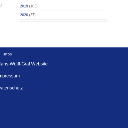
14
2019
(103)
2020
(37)
Infos
ans-Wolff-Graf Website
mpressum
atenschutz