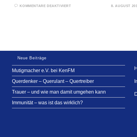
FÜR
KOMMENTARE DEAKTIVIERT
8. AUGUST 20
ISRAEL/PALÄSTINA
–
FOLGEN
EINER
„ERBSÜNDE“
Neue Beiträge
H
Mutigmacher e.V. bei KenFM
Querdenker – Querulant – Quertreiber
I
Trauer – und wie man damit umgehen kann
D
Immunität – was ist das wirklich?