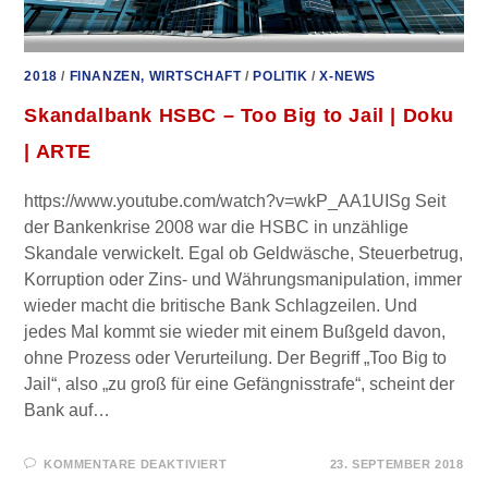
2018
/
FINANZEN, WIRTSCHAFT
/
POLITIK
/
X-NEWS
Skandalbank HSBC – Too Big to Jail | Doku
| ARTE
https://www.youtube.com/watch?v=wkP_AA1UISg Seit
der Bankenkrise 2008 war die HSBC in unzählige
Skandale verwickelt. Egal ob Geldwäsche, Steuerbetrug,
Korruption oder Zins- und Währungsmanipulation, immer
wieder macht die britische Bank Schlagzeilen. Und
jedes Mal kommt sie wieder mit einem Bußgeld davon,
ohne Prozess oder Verurteilung. Der Begriff „Too Big to
Jail“, also „zu groß für eine Gefängnisstrafe“, scheint der
Bank auf…
FÜR
KOMMENTARE DEAKTIVIERT
23. SEPTEMBER 2018
SKANDALBANK