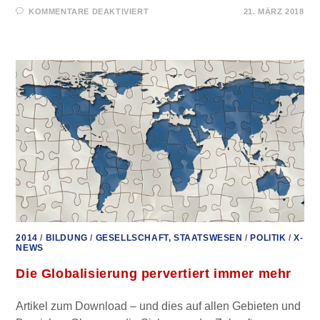
FÜR
KOMMENTARE DEAKTIVIERT
21. MÄRZ 2018
WIRTSCHAFTSFASCHISMUS
–
VORTRAG
UND
INTERVIEW
MIT
EX-
WELTBANKER
PETER
KOENIG
2014
/
BILDUNG
/
GESELLSCHAFT, STAATSWESEN
/
POLITIK
/
X-
NEWS
Die Globalisierung pervertiert immer mehr
Artikel zum Download – und dies auf allen Gebieten und