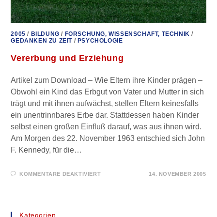
2005
/
BILDUNG
/
FORSCHUNG, WISSENSCHAFT, TECHNIK
/
GEDANKEN ZU ZEIT
/
PSYCHOLOGIE
Vererbung und Erziehung
Artikel zum Download – Wie Eltern ihre Kinder prägen –
Obwohl ein Kind das Erbgut von Vater und Mutter in sich
trägt und mit ihnen aufwächst, stellen Eltern keinesfalls
ein unentrinnbares Erbe dar. Stattdessen haben Kinder
selbst einen großen Einfluß darauf, was aus ihnen wird.
Am Morgen des 22. November 1963 entschied sich John
F. Kennedy, für die…
FÜR
KOMMENTARE DEAKTIVIERT
14. NOVEMBER 2005
VERERBUNG
UND
ERZIEHUNG
Kategorien