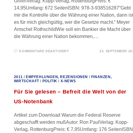
GriffinVerlag: Kopp-Verlag, RottenburgPreis: €
14,95Umfang: 672 SeitenISBN: 978-3-938516287“Gebt
mir die Kontrolle über die Währung einer Nation, dann is
es für mich gleichgültig, wer die Gesetze macht.“ Meyer
Amschel RothschildWie soll ein Bankier die Macht über
die Währung einer Nation bekommen,…
FÜR
KOMMENTARE DEAKTIVIERT
23. SEPTEMBER 20
FÜR
SIE
GELESEN
–
DIE
KREATUR
2011
/
EMPFEHLUNGEN, REZENSIONEN
/
FINANZEN,
VON
WIRTSCHAFT
/
POLITIK
/
X-NEWS
JEKYLL
ISLAND
Für Sie gelesen – Befreit die Welt von der
US-Notenbank
Artikel zum Download Warum die Federal Reserve
abgeschafft werden mußAutor: Ron PaulVerlag: Kopp-
Verlag, RottenburgPreis: € 7,95Umfang: 176 SeitenISBN