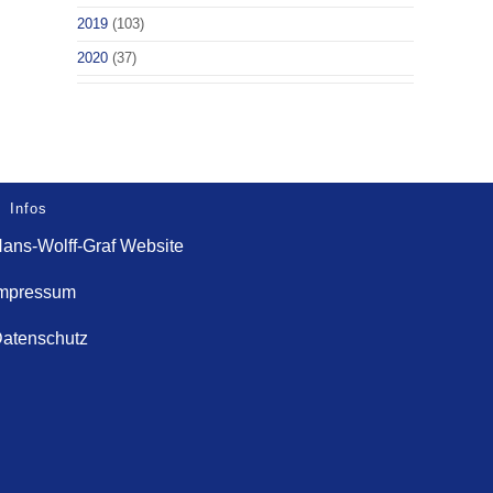
2019
(103)
2020
(37)
Infos
ans-Wolff-Graf Website
mpressum
atenschutz