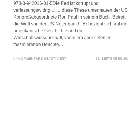
978-3-942016-31-5Die Fed ist korrupt und
verfassungswidrig …… diese These untermauert der US
Kongreßabgeordnete Ron Paul in seinem Buch „Befreit
die Welt von der US-Notenbank!“. Er bezieht sich auf die
amerikanische Geschichte und die
Wirtschaftswissenschaft, vor allem aber liefert er
faszinierende Berichte…
FÜR
KOMMENTARE DEAKTIVIERT
21. SEPTEMBER 20
FÜR
SIE
GELESEN
–
BEFREIT
DIE
WELT
VON
DER
US-
NOTENBANK