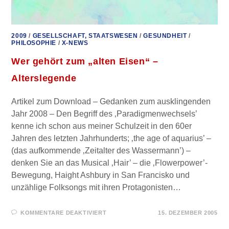
2009
/
GESELLSCHAFT, STAATSWESEN
/
GESUNDHEIT
/
PHILOSOPHIE
/
X-NEWS
Wer gehört zum „alten Eisen“ –
Alterslegende
Artikel zum Download – Gedanken zum ausklingenden
Jahr 2008 – Den Begriff des ‚Paradigmenwechsels’
kenne ich schon aus meiner Schulzeit in den 60er
Jahren des letzten Jahrhunderts; ‚the age of aquarius’ –
(das aufkommende ‚Zeitalter des Wassermann’) –
denken Sie an das Musical ‚Hair’ – die ‚Flowerpower’-
Bewegung, Haight Ashbury in San Francisko und
unzählige Folksongs mit ihren Protagonisten…
FÜR
KOMMENTARE DEAKTIVIERT
15. DEZEMBER 2005
WER
GEHÖRT