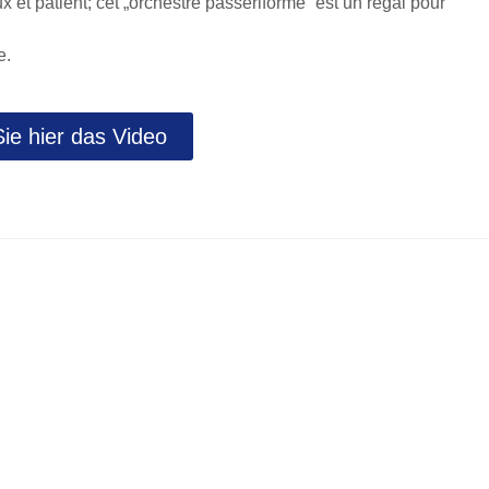
x et patient; cet „orchestre passériforme“ est un régal pour
e.
ie hier das Video