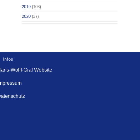
2019
(103)
2020
(37)
Infos
ans-Wolff-Graf Website
mpressum
atenschutz