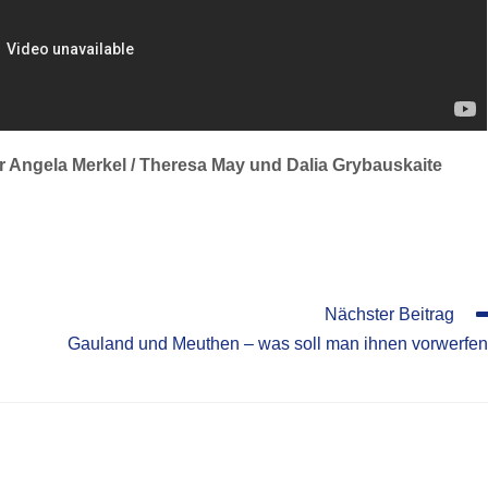
r Angela Merkel / Theresa May und Dalia Grybauskaite
Nächster Beitrag
Gauland und Meuthen – was soll man ihnen vorwerfe