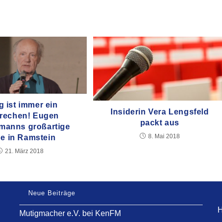
g ist immer ein
Insiderin Vera Lengsfeld
rechen! Eugen
packt aus
manns großartige
8. Mai 2018
e in Ramstein
21. März 2018
Neue Beiträge
H
Mutigmacher e.V. bei KenFM